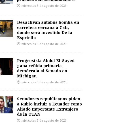
miércoles 5 de agosto de 2026
Desactivan autobús bomba en
carretera cercana a Cali,
donde será investido De la
Espriella
miércoles 5 de agosto de 2026
Progresista Abdul El-Sayed
gana reñida primaria
demócrata al Senado en
Míchigan
miércoles 5 de agosto de 2026
Senadores republicanos piden
a Rubio incluir a Ecuador como
Aliado Importante Extranjero
de la OTAN
miércoles 5 de agosto de 2026