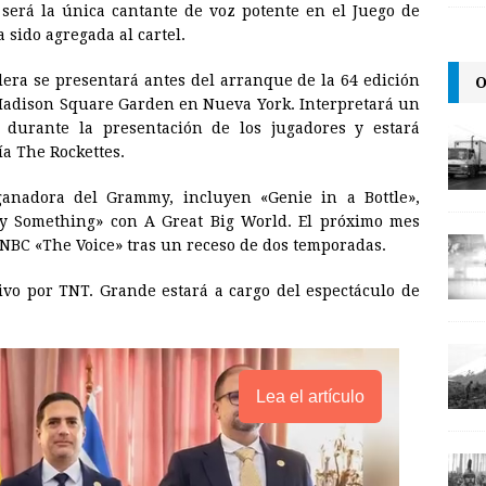
será la única cantante de voz potente en el Juego de
a
i
p
 sido agregada al cartel.
i
n
y
O
era se presentará antes del arranque de la 64 edición
l
t
L
l Madison Square Garden en Nueva York. Interpretará un
i
 durante la presentación de los jugadores y estará
n
a The Rockettes.
k
ganadora del Grammy, incluyen «Genie in a Bottle»,
ay Something» con A Great Big World. El próximo mes
NBC «The Voice» tras un receso de dos temporadas.
vivo por TNT. Grande estará a cargo del espectáculo de
Lea el artículo