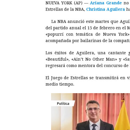
NUEVA YORK (AP) —
Ariana Grande
no 
c
s
a
r
n
n
Estrellas de la NBA,
Christina Aguilera
ha
e
s
t
e
t
k
La NBA anunció este martes que Aguil
b
e
s
a
e
e
del partido anual el 15 de febrero en e
o
n
A
d
r
d
«popurrí con temática de Nueva York»
o
g
p
s
e
I
acompañada por bailarinas de la compañí
k
e
p
s
n
Los éxitos de Aguilera, una cantante 
r
t
«Beautiful», «Ain’t No Other Man» y «S
regresará como mentora del concurso de 
El Juego de Estrellas se transmitirá en 
medio tiempo.