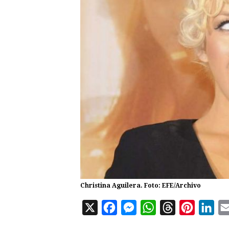
Christina Aguilera. Foto: EFE/Archivo
X
F
M
W
T
P
L
a
e
h
h
i
i