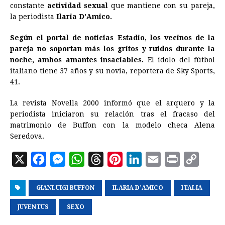
e
s
t
e
t
k
i
n
y
constante
actividad sexual
que mantiene con su pareja,
la periodista
b
Ilaria D’Amico.
e
s
a
e
e
l
t
L
o
n
A
d
r
d
i
Según el portal de noticias Estadio, los vecinos de la
o
g
p
s
e
I
n
pareja no soportan más los gritos y ruidos durante la
noche, ambos amantes insaciables.
El ídolo del fútbol
k
e
p
s
n
k
italiano tiene 37 años y su novia, reportera de Sky Sports,
r
t
41.
La revista Novella 2000 informó que el arquero y la
periodista iniciaron su relación tras el fracaso del
matrimonio de Buffon con la modelo checa Alena
Seredova.
X
F
M
W
T
P
L
E
P
C
a
e
h
h
i
i
m
r
o
GIANLUIGI BUFFON
c
s
a
r
ILARIA D’AMICO
n
n
a
i
ITALIA
p
e
s
t
e
t
k
i
n
y
JUVENTUS
SEXO
b
e
s
a
e
e
l
t
L