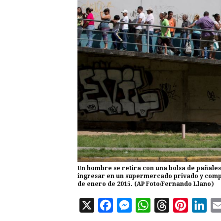
Un hombre se retira con una bolsa de pañales
ingresar en un supermercado privado y compr
de enero de 2015. (AP Foto/Fernando Llano)
X
F
M
W
T
P
L
a
e
h
h
i
i