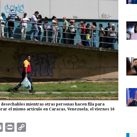
 desechables mientras otras personas hacen fila para
ar el mismo artículo en Caracas, Venezuela, el viernes 16
E
P
C
m
r
o