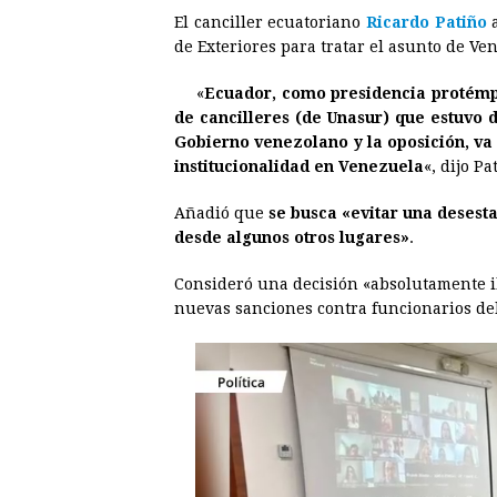
El canciller ecuatoriano
Ricardo Patiño
a
c
s
a
r
n
n
de Exteriores para tratar el asunto de Ve
e
s
t
e
t
k
«
Ecuador
, como presidencia protémp
b
e
s
a
e
e
de cancilleres (de Unasur) que estuvo 
o
n
A
d
r
d
Gobierno venezolano y la oposición, va 
o
g
p
s
e
I
institucionalidad en Venezuela
«, dijo Pa
k
e
p
s
n
Añadió que
se busca «evitar una desest
r
t
desde algunos otros lugares»
.
Consideró una decisión «absolutamente il
nuevas sanciones contra funcionarios de