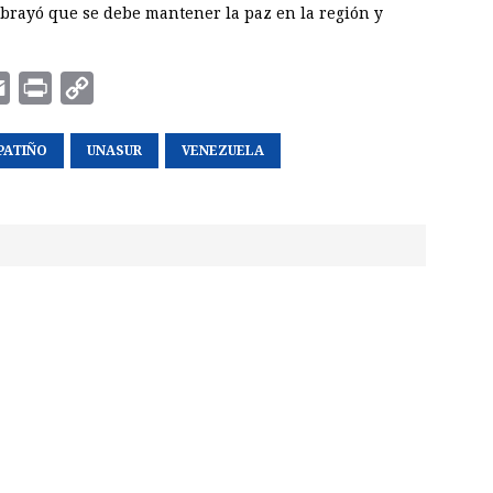
brayó que se debe mantener la paz en la región y
E
P
C
m
r
o
PATIÑO
a
i
UNASUR
p
VENEZUELA
i
n
y
l
t
L
i
n
k