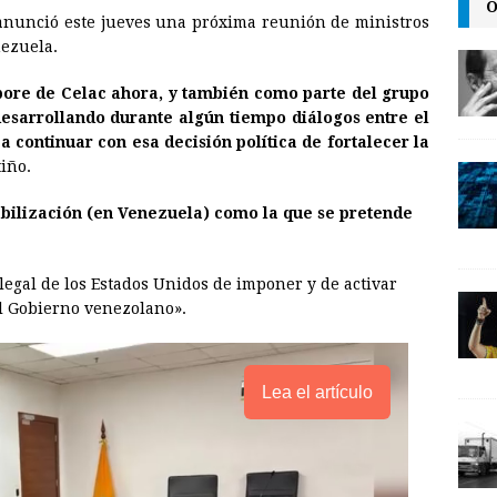
O
nunció este jueves una próxima reunión de ministros
a
i
p
nezuela.
i
n
y
ore de Celac ahora, y también como parte del grupo
l
t
L
desarrollando durante algún tiempo diálogos entre el
i
a continuar con esa decisión política de fortalecer la
n
tiño.
k
abilización (en Venezuela) como la que se pretende
egal de los Estados Unidos de imponer y de activar
l Gobierno venezolano».
Lea el artículo