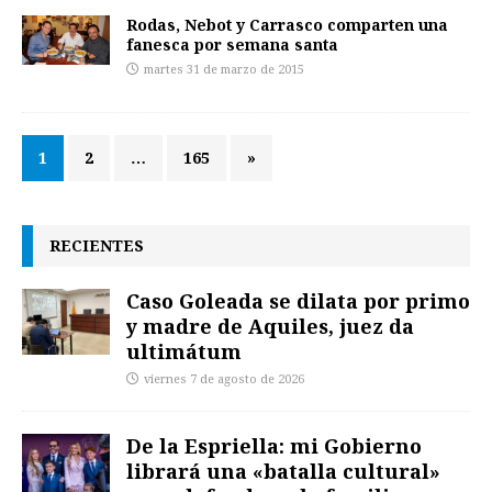
Rodas, Nebot y Carrasco comparten una
fanesca por semana santa
martes 31 de marzo de 2015
1
2
…
165
»
RECIENTES
Caso Goleada se dilata por primo
y madre de Aquiles, juez da
ultimátum
viernes 7 de agosto de 2026
De la Espriella: mi Gobierno
librará una «batalla cultural»