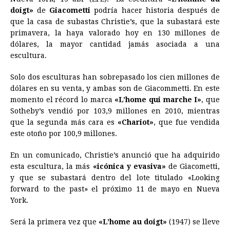
c
s
a
r
n
n
a
i
p
doigt»
de
Giacometti
podría hacer historia después de
e
s
t
e
t
k
i
n
y
que la casa de subastas Christie’s, que la subastará este
primavera, la haya valorado hoy en 130 millones de
b
e
s
a
e
e
l
t
L
dólares, la mayor cantidad jamás asociada a una
o
n
A
d
r
d
i
escultura.
o
g
p
s
e
I
n
Solo dos esculturas han sobrepasado los cien millones de
k
e
p
s
n
k
dólares en su venta, y ambas son de Giacommetti. En este
r
t
momento el récord lo marca
«L’home qui marche I»
, que
Sotheby’s vendió por 103,9 millones en 2010, mientras
que la segunda más cara es
«Chariot»
, que fue vendida
este otoño por 100,9 millones.
En un comunicado, Christie’s anunció que ha adquirido
esta escultura, la más
«icónica y evasiva»
de Giacometti,
y que se subastará dentro del lote titulado «Looking
forward to the past» el próximo 11 de mayo en Nueva
York.
Será la primera vez que
«L’home au doigt»
(1947) se lleve