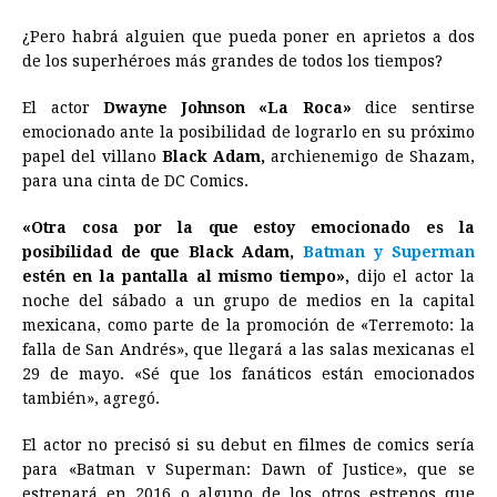
o
n
A
d
r
d
i
¿Pero habrá alguien que pueda poner en aprietos a dos
o
g
p
s
e
I
n
de los superhéroes más grandes de todos los tiempos?
k
e
p
s
n
k
El actor
Dwayne Johnson «La Roca»
dice sentirse
r
t
emocionado ante la posibilidad de lograrlo en su próximo
papel del villano
Black Adam,
archienemigo de Shazam,
para una cinta de DC Comics.
«Otra cosa por la que estoy emocionado es la
posibilidad de que Black Adam,
Batman y Superman
estén en la pantalla al mismo tiempo»,
dijo el actor la
noche del sábado a un grupo de medios en la capital
mexicana, como parte de la promoción de «Terremoto: la
falla de San Andrés», que llegará a las salas mexicanas el
29 de mayo. «Sé que los fanáticos están emocionados
también», agregó.
El actor no precisó si su debut en filmes de comics sería
para «Batman v Superman: Dawn of Justice», que se
estrenará en 2016 o alguno de los otros estrenos que