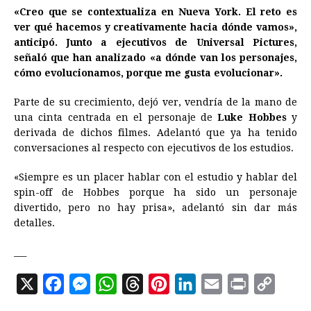
«Creo que se contextualiza en Nueva York. El reto es
ver qué hacemos y creativamente hacia dónde vamos»,
anticipó. Junto a ejecutivos de Universal Pictures,
señaló que han analizado «a dónde van los personajes,
cómo evolucionamos, porque me gusta evolucionar».
Parte de su crecimiento, dejó ver, vendría de la mano de
una cinta centrada en el personaje de
Luke Hobbes
y
derivada de dichos filmes. Adelantó que ya ha tenido
conversaciones al respecto con ejecutivos de los estudios.
«Siempre es un placer hablar con el estudio y hablar del
spin-off de Hobbes porque ha sido un personaje
divertido, pero no hay prisa», adelantó sin dar más
detalles.
___
X
F
M
W
T
P
L
E
P
C
a
e
h
h
i
i
m
r
o