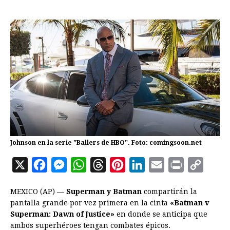
Johnson en la serie "Ballers de HBO". Foto: comingsoon.net
X
F
M
W
T
P
L
E
P
C
a
e
h
h
i
i
m
r
o
MEXICO (AP) —
Superman y Batman
compartirán la
c
s
a
r
n
n
a
i
p
pantalla grande por vez primera en la cinta
«Batman v
e
s
t
e
t
k
i
n
y
Superman: Dawn of Justice»
en donde se anticipa que
ambos superhéroes tengan combates épicos.
b
e
s
a
e
e
l
t
L