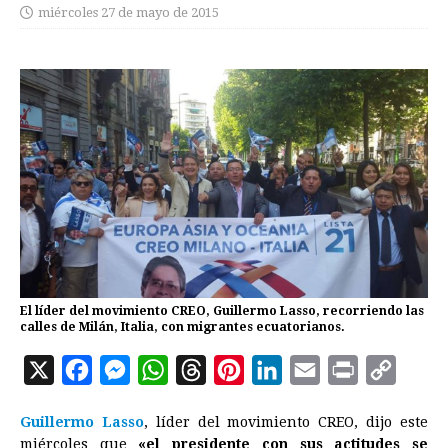
miércoles 27 de mayo de 2015
El líder del movimiento CREO, Guillermo Lasso, recorriendo las
calles de Milán, Italia, con migrantes ecuatorianos.
X
F
M
W
T
P
L
E
P
C
a
e
h
h
i
i
m
r
o
Guillermo Lasso
, líder del movimiento CREO, dijo este
c
s
a
r
n
n
a
i
p
miércoles que
«el presidente con sus actitudes se