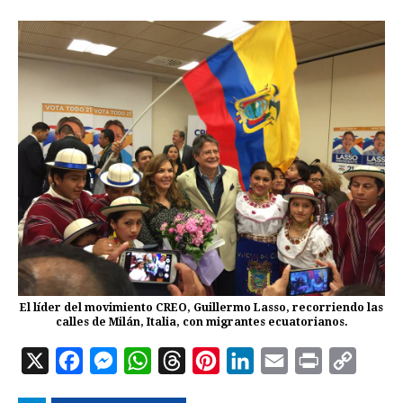
El líder del movimiento CREO, Guillermo Lasso, recorriendo las
calles de Milán, Italia, con migrantes ecuatorianos.
X
F
M
W
T
P
L
E
P
C
a
e
h
h
i
i
m
r
o