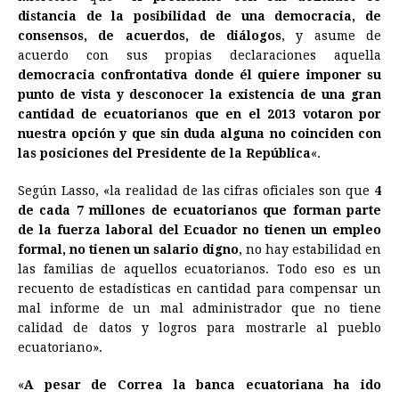
e
s
t
e
t
k
i
n
y
distancia de la posibilidad de una democracia, de
consensos, de acuerdos, de diálogos
b
e
s
a
e
e
, y asume de
l
t
L
acuerdo con sus propias declaraciones aquella
o
n
A
d
r
d
i
democracia confrontativa donde él quiere imponer su
o
g
p
s
e
I
n
punto de vista y desconocer la existencia de una gran
cantidad de ecuatorianos que en el 2013 votaron por
k
e
p
s
n
k
nuestra opción y que sin duda alguna no coinciden con
r
t
las posiciones del Presidente de la República
«.
Según Lasso, «la realidad de las cifras oficiales son que
4
de cada 7 millones de ecuatorianos que forman parte
de la fuerza laboral del Ecuador no tienen un empleo
formal, no tienen un salario digno
, no hay estabilidad en
las familias de aquellos ecuatorianos. Todo eso es un
recuento de estadísticas en cantidad para compensar un
mal informe de un mal administrador que no tiene
calidad de datos y logros para mostrarle al pueblo
ecuatoriano».
«
A pesar de Correa la banca ecuatoriana ha ido