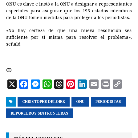
ONU es clave e instó a la ONU a designar a representantes
especiales para asegurar que los 193 estados miembros
de la ONU tomen medidas para proteger a los periodistas.
«No hay certeza de que una nueva resolución sea
suficiente por sí misma para resolver el problema»,
señaló.
___
(I)
X
F
M
W
T
P
L
E
P
C
a
e
h
h
i
i
m
r
o
CHRISTOPHE DELOIRE
c
s
a
r
n
ONU
n
PERIODISTAS
a
i
p
e
s
t
e
t
k
i
n
y
REPORTEROS SIN FRONTERAS
b
e
s
a
e
e
l
t
L
o
n
A
d
r
d
i