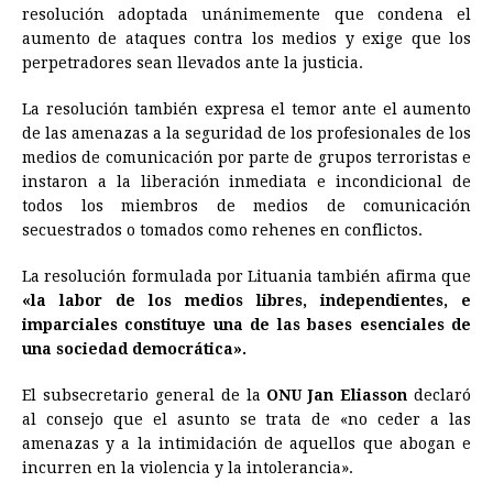
resolución adoptada unánimemente que condena el
b
e
s
a
e
e
l
t
L
aumento de ataques contra los medios y exige que los
o
n
A
d
r
d
i
perpetradores sean llevados ante la justicia.
o
g
p
s
e
I
n
La resolución también expresa el temor ante el aumento
k
e
p
s
n
k
de las amenazas a la seguridad de los profesionales de los
r
t
medios de comunicación por parte de grupos terroristas e
instaron a la liberación inmediata e incondicional de
todos los miembros de medios de comunicación
secuestrados o tomados como rehenes en conflictos.
La resolución formulada por Lituania también afirma que
«la labor de los medios libres, independientes, e
imparciales constituye una de las bases esenciales de
una sociedad democrática».
El subsecretario general de la
ONU Jan Eliasson
declaró
al consejo que el asunto se trata de «no ceder a las
amenazas y a la intimidación de aquellos que abogan e
incurren en la violencia y la intolerancia».