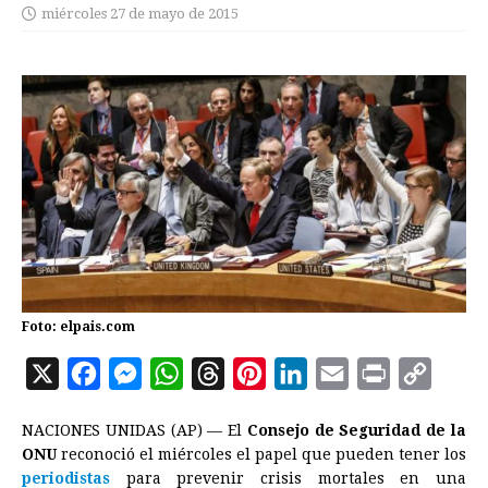
miércoles 27 de mayo de 2015
Foto: elpais.com
X
F
M
W
T
P
L
E
P
C
a
e
h
h
i
i
m
r
o
NACIONES UNIDAS (AP) — El
Consejo de Seguridad de la
c
s
a
r
n
n
a
i
p
ONU
reconoció el miércoles el papel que pueden tener los
e
s
t
e
t
k
i
n
y
periodistas
para prevenir crisis mortales en una