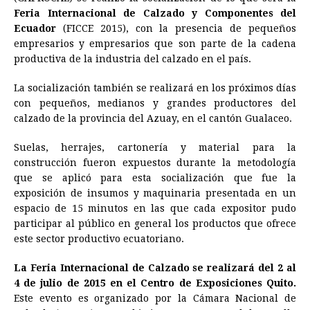
Feria Internacional de Calzado y Componentes del
b
e
s
a
e
e
l
t
L
Ecuador
(FICCE 2015), con la presencia de pequeños
o
n
A
d
r
d
i
empresarios y empresarios que son parte de la cadena
o
g
p
s
e
I
n
productiva de la industria del calzado en el país.
k
e
p
s
n
k
La socialización también se realizará en los próximos días
r
t
con pequeños, medianos y grandes productores del
calzado de la provincia del Azuay, en el cantón Gualaceo.
Suelas, herrajes, cartonería y material para la
construcción fueron expuestos durante la metodología
que se aplicó para esta socialización que fue la
exposición de insumos y maquinaria presentada en un
espacio de 15 minutos en las que cada expositor pudo
participar al público en general los productos que ofrece
este sector productivo ecuatoriano.
La Feria Internacional de Calzado se realizará del 2 al
4 de julio de 2015 en el Centro de Exposiciones Quito.
Este evento es organizado por la Cámara Nacional de