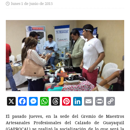
lunes 1 de junio de 2015
X
F
M
W
T
P
L
E
P
C
a
e
h
h
i
i
m
r
o
El pasado jueves, en la sede del Gremio de Maestros
c
s
a
r
n
n
a
i
p
Artesanales Profesionales del Calzado de Guayaquil
e
s
t
e
t
k
i
n
y
(GAPROCAL) se realizó la socialización de lo que será la