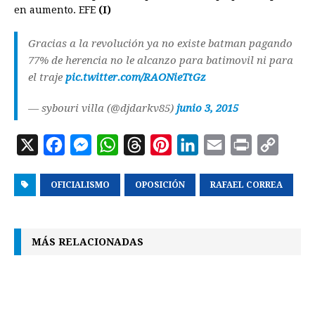
en aumento. EFE
(I)
Gracias a la revolución ya no existe batman pagando
77% de herencia no le alcanzo para batimovil ni para
el traje
pic.twitter.com/RAONieTtGz
— sybouri villa (@djdarkv85)
junio 3, 2015
X
F
M
W
T
P
L
E
P
C
a
e
h
h
i
i
m
r
o
OFICIALISMO
c
s
a
OPOSICIÓN
r
n
n
RAFAEL CORREA
a
i
p
e
s
t
e
t
k
i
n
y
b
e
s
a
e
e
l
t
L
MÁS RELACIONADAS
o
n
A
d
r
d
i
o
g
p
s
e
I
n
k
e
p
s
n
k
r
t