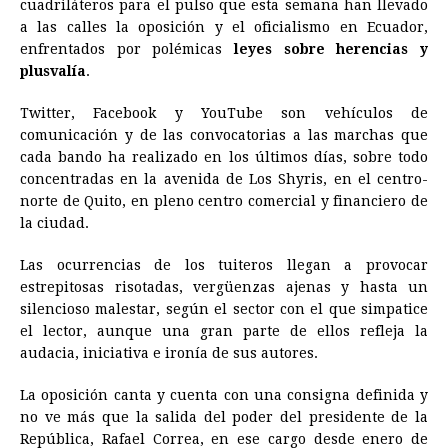
cuadriláteros para el pulso que esta semana han llevado
e
s
t
e
t
k
i
n
y
a las calles la oposición y el oficialismo en Ecuador,
enfrentados por polémicas
b
e
s
a
leyes sobre herencias y
e
e
l
t
L
plusvalía
.
o
n
A
d
r
d
i
o
g
p
s
e
I
n
Twitter, Facebook y YouTube son vehículos de
comunicación y de las convocatorias a las marchas que
k
e
p
s
n
k
cada bando ha realizado en los últimos días, sobre todo
r
t
concentradas en la avenida de Los Shyris, en el centro-
norte de Quito, en pleno centro comercial y financiero de
la ciudad.
Las ocurrencias de los tuiteros llegan a provocar
estrepitosas risotadas, vergüenzas ajenas y hasta un
silencioso malestar, según el sector con el que simpatice
el lector, aunque una gran parte de ellos refleja la
audacia, iniciativa e ironía de sus autores.
La oposición canta y cuenta con una consigna definida y
no ve más que la salida del poder del presidente de la
República, Rafael Correa, en ese cargo desde enero de