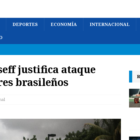
DEPORTES
ECONOMÍA
INTERNACIONAL
O
ff justifica ataque
R
res brasileños
nal