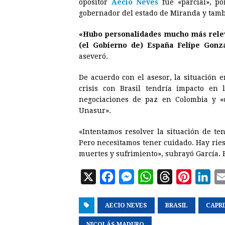
opositor
Aécio Neves
fue «parcial», p
gobernador del estado de Miranda y tambi
«Hubo personalidades mucho más relev
(el Gobierno de) España Felipe Gonzá
aseveró.
De acuerdo con el asesor, la situación 
crisis con Brasil tendría impacto en l
negociaciones de paz en Colombia y «
Unasur».
«Intentamos resolver la situación de t
Pero necesitamos tener cuidado. Hay rie
muertes y sufrimiento», subrayó García. 
X
F
M
W
T
P
L
a
e
h
h
i
i
AECIO NEVES
c
s
a
BRASIL
r
n
CAPR
n
e
s
t
e
t
k
NICOLÁS MADURO