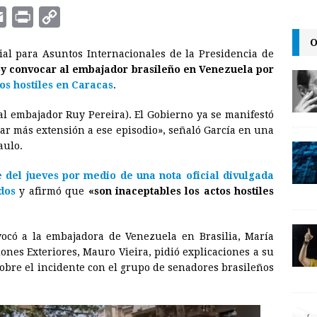
E
P
C
m
r
o
O
cial para Asuntos Internacionales de la Presidencia de
a
i
p
oy convocar al embajador brasileño en Venezuela por
i
n
y
os hostiles en Caracas
.
l
t
L
al embajador Ruy Pereira). El Gobierno ya se manifestó
i
dar más extensión a ese episodio», señaló García en una
n
aulo.
k
 del jueves por medio de una nota oficial divulgada
idos
y afirmó que
«son inaceptables los actos hostiles
nvocó a la embajadora de Venezuela en Brasilia, María
ones Exteriores, Mauro Vieira, pidió explicaciones a su
obre el incidente con el grupo de senadores brasileños