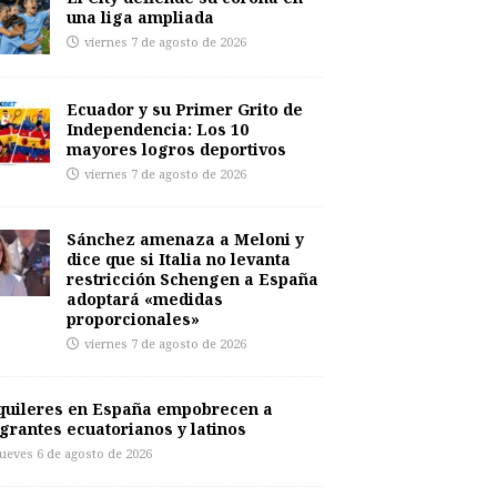
una liga ampliada
viernes 7 de agosto de 2026
Ecuador y su Primer Grito de
Independencia: Los 10
mayores logros deportivos
viernes 7 de agosto de 2026
Sánchez amenaza a Meloni y
dice que si Italia no levanta
restricción Schengen a España
adoptará «medidas
proporcionales»
viernes 7 de agosto de 2026
quileres en España empobrecen a
grantes ecuatorianos y latinos
jueves 6 de agosto de 2026