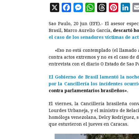
X
F
M
W
T
P
L
a
e
h
h
i
i
Sao Paulo, 20 jun (EFE).- El asesor espe
c
s
a
r
n
n
Brasil, Marco Aurelio García,
descartó h
e
s
t
e
t
k
el caso de los senadores víctimas de act
b
e
s
a
e
e
«Eso no está contemplado (el llamado 
o
n
A
d
r
d
contra actos extremos y no es el caso de 
o
g
p
s
e
I
entrevista con el diario O Estado de Sao P
k
e
p
s
n
El Gobierno de Brasil lamentó la noche
r
t
por la Cancillería los incidentes ocurr
contra parlamentarios brasileños»
.
El viernes, la Cancillería brasileña co
Lourdes Urbaneja, y el ministro de Relaci
homóloga venezolana, Delcy Rodríguez, s
que estuvieron el jueves en Caracas.