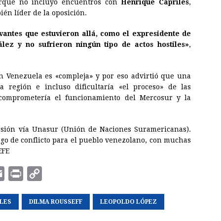
orque no incluyó encuentros con
Henrique Capriles
,
én líder de la oposición.
antes que estuvieron allá, como el expresidente de
lez y no sufrieron ningún tipo de actos hostiles»
,
en Venezuela es «compleja» y por eso advirtió que una
a región e incluso dificultaría «el proceso» de las
comprometería el funcionamiento del Mercosur y la
ensión vía Unasur (Unión de Naciones Suramericanas).
sgo de conflicto para el pueblo venezolano, con muchas
EFE
E
P
C
m
r
o
ILES
a
i
DILMA ROUSSEFF
p
LEOPOLDO LÓPEZ
i
n
y