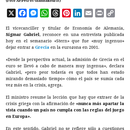
(Foto AP/Petros Giannakouris)
X
F
M
W
T
P
L
E
P
C
a
e
h
h
i
i
m
r
o
El vicecanciller y titular de Economía de Alemania,
c
s
a
r
n
n
a
i
p
Sigmar Gabriel
, reconoce en una entrevista publicada
e
s
t
e
t
k
i
n
y
hoy en el semanario «Stern» que fue «muy ingenuo»
dejar entrar a
b
Grecia
e
s
en la eurozona en 2001.
a
e
e
l
t
L
o
n
A
d
r
d
i
«Desde la perspectiva actual, la admisión de
Grecia
en el
o
g
p
s
e
I
n
euro se llevó a cabo de manera muy ingenua», declara
Gabriel, «pero peor todavía es que todos han estado
k
e
p
s
n
k
mirando demasiado tiempo» cómo el país se sumía cada
r
t
vez más en la crisis, agrega.
El ministro resume la lección que hay que extraer de la
crisis griega con la afirmación de
«nunca más apartar la
vista cuando un país no cumpla con las reglas del juego
en Europa».
En este sentido, Gabriel no se refiere sólo a cuestiones