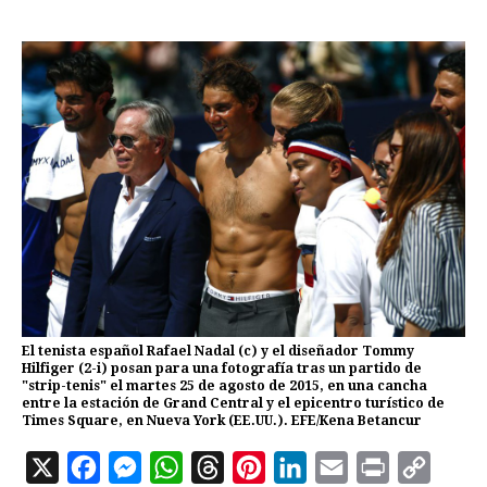
El tenista español Rafael Nadal (c) y el diseñador Tommy
Hilfiger (2-i) posan para una fotografía tras un partido de
"strip-tenis" el martes 25 de agosto de 2015, en una cancha
entre la estación de Grand Central y el epicentro turístico de
Times Square, en Nueva York (EE.UU.). EFE/Kena Betancur
X
F
M
W
T
P
L
E
P
C