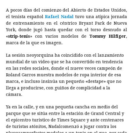
a
e
h
h
i
i
m
r
o
A pocos días del comienzo del Abierto de Estados Unidos,
c
s
a
r
n
n
a
i
p
el tenista español
Rafael
Nadal
tuvo una atípica jornada
e
s
t
e
t
k
i
n
y
de entrenamiento en el céntrico Bryant Park de Nueva
York, donde jugó hasta quedar con el torso desnudo al
b
e
s
a
e
e
l
t
L
«
strip-tenis
» con varios modelos de
Tommy Hilfiger
,
o
n
A
d
r
d
i
marca de la que es imagen.
o
g
p
s
e
I
n
La sesión neoyorquina ha coincidido con el lanzamiento
k
e
p
s
n
k
mundial de un video que se ha convertido en tendencia
r
t
en las redes sociales, donde el nueve veces campeón de
Roland Garros muestra modelos de ropa interior de esa
marca, e incluso insinúa un pequeño «destape» que no
llega a producirse, con guiños de complicidad a la
cámara.
Ya en la calle, y en una pequeña cancha en medio del
parque que se sitúa entre la estación de Grand Central y
el epicentro turístico de Times Square y ante centenares
de turistas atónitos,
Nadal
comenzó a jugar contra los