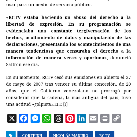
usar para un medio de servicio público.
«RCTV estaba haciendo un abuso del derecho a la
libertad de expresión. En su programación se
evidenciaba una constante tergiversación de los
hechos, ocultamiento de datos y manipulación de las
declaraciones, presentando los acontecimientos de una
manera tendenciosa que censuraba el derecho a la
información de manera veraz y oportuna»
, denunció
Saltrón ese día.
En su momento, RCTV cesó sus emisiones en abierto el 27
de mayo de 2007 tras vencer su última concesión, de 20
años, que el Gobierno venezolano no prorrogó por
considerar que la cadena, la más antigua del país, tuvo
una actitud «golpista».EFE [I]
X
F
M
W
T
P
L
E
P
C
a
e
h
h
i
i
m
r
o
CORTEIDH
c
s
a
NICOLÁS MADURO
r
n
n
a
RCTV
i
p