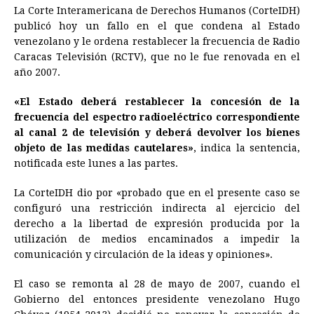
La Corte Interamericana de Derechos Humanos (CorteIDH)
c
s
a
r
n
n
a
i
p
publicó hoy un fallo en el que condena al Estado
e
s
t
e
t
k
i
n
y
venezolano y le ordena restablecer la frecuencia de Radio
Caracas Televisión (RCTV), que no le fue renovada en el
b
e
s
a
e
e
l
t
L
año 2007.
o
n
A
d
r
d
i
o
g
p
s
e
I
n
«El Estado deberá restablecer la concesión de la
frecuencia del espectro radioeléctrico correspondiente
k
e
p
s
n
k
al canal 2 de televisión y deberá devolver los bienes
r
t
objeto de las medidas cautelares»
, indica la sentencia,
notificada este lunes a las partes.
La CorteIDH dio por «probado que en el presente caso se
configuró una restricción indirecta al ejercicio del
derecho a la libertad de expresión producida por la
utilización de medios encaminados a impedir la
comunicación y circulación de la ideas y opiniones».
El caso se remonta al 28 de mayo de 2007, cuando el
Gobierno del entonces presidente venezolano Hugo