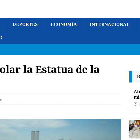
DEPORTES
ECONOMÍA
INTERNACIONAL
O
lar la Estatua de la
R
Al
mi
e