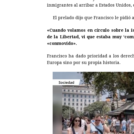
e
s
t
e
t
k
inmigrantes al arribar a Estados Unidos, 
b
e
s
a
e
e
El prelado dijo que Francisco le pidió 
o
n
A
d
r
d
o
g
p
s
e
I
«Cuando volamos en círculo sobre la is
de la Libertad, vi que estaba muy ‘com
k
e
p
s
n
«conmovido».
r
t
Francisco ha dado prioridad a los derech
Europa sino por su propia historia.