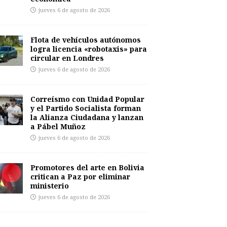
jueves 6 de agosto de 2026
Flota de vehículos autónomos
logra licencia «robotaxis» para
circular en Londres
jueves 6 de agosto de 2026
Correísmo con Unidad Popular
y el Partido Socialista forman
la Alianza Ciudadana y lanzan
a Pábel Muñoz
jueves 6 de agosto de 2026
Promotores del arte en Bolivia
critican a Paz por eliminar
ministerio
jueves 6 de agosto de 2026