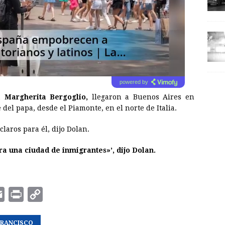
powered by
 Margherita Bergoglio,
llegaron a Buenos Aires en
 del papa, desde el Piamonte, en el norte de Italia.
 claros para él, dijo Dolan.
ra una ciudad de inmigrantes»’, dijo Dolan.
E
P
C
m
r
o
FRANCISCO
a
i
p