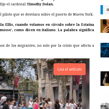
i
n
y
dijo el cardenal
Timothy Dolan.
O
l
t
L
al piloto que se desviara sobre el puerto de Nueva York.
i
n
la Ellis, cuando volamos en círculo sobre la Estatua
mosso’, como dicen en italiano. La palabra significa
k
os de los migrantes, no solo por la crisis que afecta a
Lea el artículo