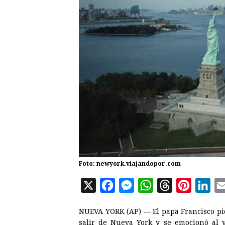
Foto: newyork.viajandopor.com
X
F
M
W
T
P
L
a
e
h
h
i
i
NUEVA YORK (AP) — El papa Francisco pidió
c
s
a
r
n
n
salir de Nueva York y se emocionó al v