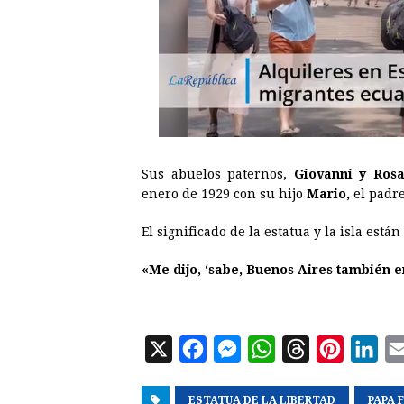
Sus abuelos paternos,
Giovanni y Rosa
enero de 1929 con su hijo
Mario,
el padre
El significado de la estatua y la isla están
«Me dijo, ‘sabe, Buenos Aires también e
X
F
M
W
T
P
L
a
e
h
h
i
i
ESTATUA DE LA LIBERTAD
c
s
a
r
n
PAPA 
n