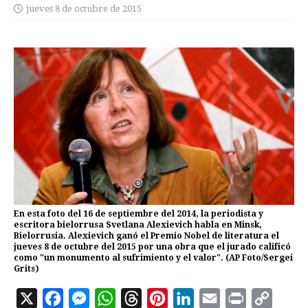
jueves 8 de octubre de 2015
En esta foto del 16 de septiembre del 2014, la periodista y
escritora bielorrusa Svetlana Alexievich habla en Minsk,
Bielorrusia. Alexievich ganó el Premio Nobel de literatura el
jueves 8 de octubre del 2015 por una obra que el jurado calificó
como "un monumento al sufrimiento y el valor". (AP Foto/Sergei
Grits)
X
F
M
W
T
P
L
E
P
C