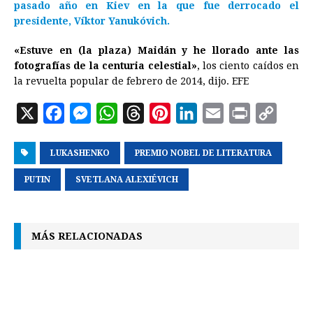
pasado año en Kiev en la que fue derrocado el
presidente, Víktor Yanukóvich.
«Estuve en (la plaza) Maidán y he llorado ante las
fotografías de la centuria celestial»
, los ciento caídos en
la revuelta popular de febrero de 2014, dijo. EFE
X
F
M
W
T
P
L
E
P
C
a
e
h
h
i
i
m
r
o
LUKASHENKO
c
s
a
PREMIO NOBEL DE LITERATURA
r
n
n
a
i
p
e
s
t
e
t
k
i
n
y
PUTIN
SVETLANA ALEXIÉVICH
b
e
s
a
e
e
l
t
L
o
n
A
d
r
d
i
MÁS RELACIONADAS
o
g
p
s
e
I
n
k
e
p
s
n
k
r
t