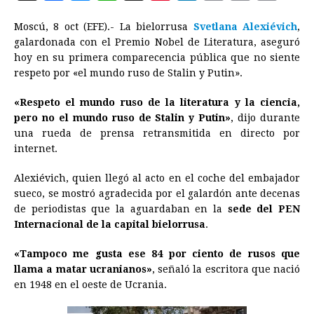
a
e
h
h
i
i
m
r
o
Moscú, 8 oct (EFE).- La bielorrusa
Svetlana Alexiévich
,
c
s
a
r
n
n
a
i
p
galardonada con el Premio Nobel de Literatura, aseguró
e
s
t
e
t
k
i
n
y
hoy en su primera comparecencia pública que no siente
respeto por «el mundo ruso de Stalin y Putin».
b
e
s
a
e
e
l
t
L
o
n
A
d
r
d
i
«Respeto el mundo ruso de la literatura y la ciencia,
o
g
p
s
e
I
n
pero no el mundo ruso de Stalin y Putin»
, dijo durante
una rueda de prensa retransmitida en directo por
k
e
p
s
n
k
internet.
r
t
Alexiévich, quien llegó al acto en el coche del embajador
sueco, se mostró agradecida por el galardón ante decenas
de periodistas que la aguardaban en la
sede del PEN
Internacional de la capital bielorrusa
.
«Tampoco me gusta ese 84 por ciento de rusos que
llama a matar ucranianos»
, señaló la escritora que nació
en 1948 en el oeste de Ucrania.