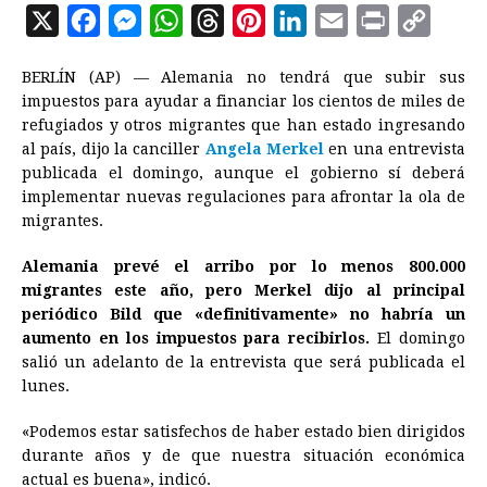
X
F
M
W
T
P
L
E
P
C
a
e
h
h
i
i
m
r
o
BERLÍN (AP) — Alemania no tendrá que subir sus
c
s
a
r
n
n
a
i
p
impuestos para ayudar a financiar los cientos de miles de
e
s
t
e
t
k
i
n
y
refugiados y otros migrantes que han estado ingresando
al país, dijo la canciller
b
e
s
Angela Merkel
a
e
e
en una entrevista
l
t
L
publicada el domingo, aunque el gobierno sí deberá
o
n
A
d
r
d
i
implementar nuevas regulaciones para afrontar la ola de
o
g
p
s
e
I
n
migrantes.
k
e
p
s
n
k
Alemania prevé el arribo por lo menos 800.000
r
t
migrantes este año, pero Merkel dijo al principal
periódico Bild que «definitivamente» no habría un
aumento en los impuestos para recibirlos.
El domingo
salió un adelanto de la entrevista que será publicada el
lunes.
«Podemos estar satisfechos de haber estado bien dirigidos
durante años y de que nuestra situación económica
actual es buena», indicó.