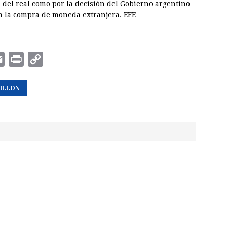
n del real como por la decisión del Gobierno argentino
aba la compra de moneda extranjera. EFE
E
P
C
m
r
o
ILLON
a
i
p
i
n
y
l
t
L
i
n
k