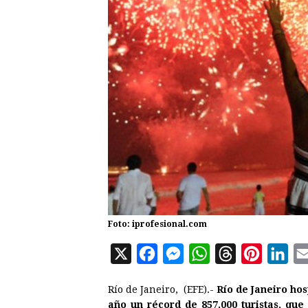
Foto: iprofesional.com
X
F
M
W
T
P
L
a
e
h
h
i
i
Río de Janeiro, (EFE).-
Río de Janeiro hos
c
s
a
r
n
n
año un récord de 857.000 turistas, que