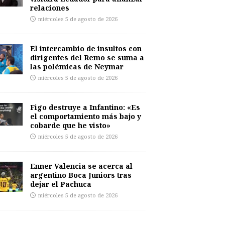
relaciones
miércoles 5 de agosto de 2026
El intercambio de insultos con
dirigentes del Remo se suma a
las polémicas de Neymar
miércoles 5 de agosto de 2026
Figo destruye a Infantino: «Es
el comportamiento más bajo y
cobarde que he visto»
miércoles 5 de agosto de 2026
Enner Valencia se acerca al
argentino Boca Juniors tras
dejar el Pachuca
miércoles 5 de agosto de 2026