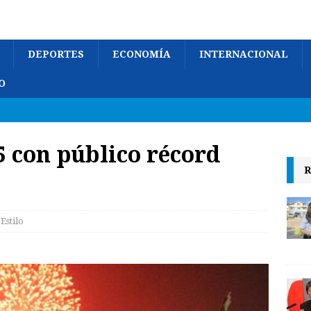
DEPORTES
ECONOMÍA
INTERNACIONAL
O
5 con público récord
R
Estilo