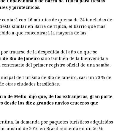
 de Copacabana y de Barra da Tijuca para fiestas
les y pirotécnicos.
ue contará con 16 minutos de quema de 24 toneladas de
fiesta similar en Barra de Tijuca, el barrio que más
ebido a que concentrará la mayoría de las
o por tratarse de la despedida del año en que se
n de Río de Janeiro
sino también de la bienvenida a
 centenario del primer registro oficial de una samba.
nicipal de Turismo de Río de Janeiro, casi un 70 % de
de otras ciudades brasileñas.
ra de Mello, dijo que, de los extranjeros, gran parte
les desde los diez grandes navíos cruceros que
ntina, la demanda por paquetes turísticos adquiridos
ano austral de 2016 en Brasil aumentó en un 50 %