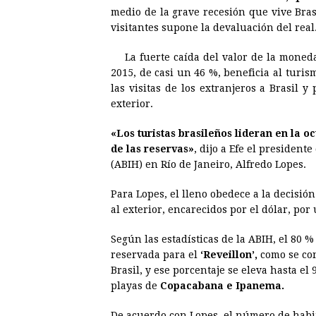
e
s
t
e
t
k
medio de la grave recesión que vive Bras
visitantes supone la devaluación del real
b
e
s
a
e
e
o
n
A
d
r
d
La fuerte caída del valor de la moned
o
g
p
s
e
I
2015, de casi un 46 %, beneficia al turi
las visitas de los extranjeros a Brasil y 
k
e
p
s
n
exterior.
r
t
«Los turistas brasileños lideran en la o
de las reservas»
, dijo a Efe el president
(ABIH) en Río de Janeiro, Alfredo Lopes.
Para Lopes, el lleno obedece a la decisión
al exterior, encarecidos por el dólar, por
Según las estadísticas de la ABIH, el 80 %
reservada para el
‘Reveillon’,
como se con
Brasil, y ese porcentaje se eleva hasta el
playas de
Copacabana e Ipanema.
De acuerdo con Lopes, el número de habita