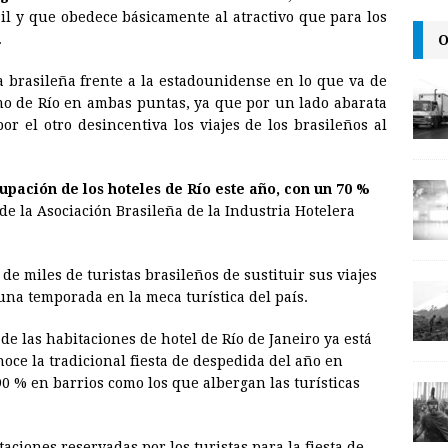
i
n
y
il y que obedece básicamente al atractivo que para los
O
.
l
t
L
i
a brasileña frente a la estadounidense en lo que va de
n
smo de Río en ambas puntas, ya que por un lado abarata
por el otro desincentiva los viajes de los brasileños al
k
cupación de los hoteles de Río este año, con un 70 %
e de la Asociación Brasileña de la Industria Hotelera
 de miles de turistas brasileños de sustituir sus viajes
 una temporada en la meca turística del país.
 de las habitaciones de hotel de Río de Janeiro ya está
oce la tradicional fiesta de despedida del año en
 90 % en barrios como los que albergan las turísticas
ciones reservadas por los turistas para la fiesta de