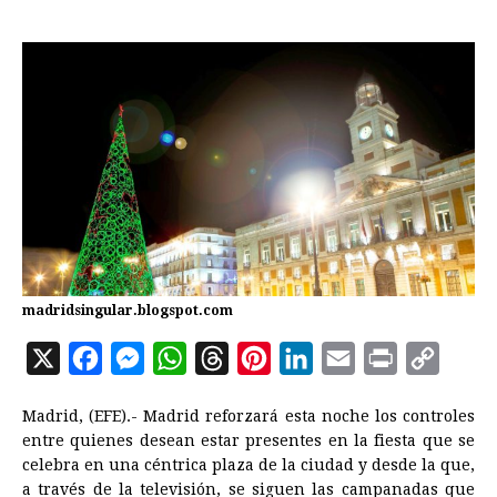
madridsingular.blogspot.com
X
F
M
W
T
P
L
E
P
C
a
e
h
h
i
i
m
r
o
Madrid, (EFE).- Madrid reforzará esta noche los controles
c
s
a
r
n
n
a
i
p
entre quienes desean estar presentes en la fiesta que se
e
s
t
e
t
k
i
n
y
celebra en una céntrica plaza de la ciudad y desde la que,
a través de la televisión, se siguen las campanadas que
b
e
s
a
e
e
l
t
L