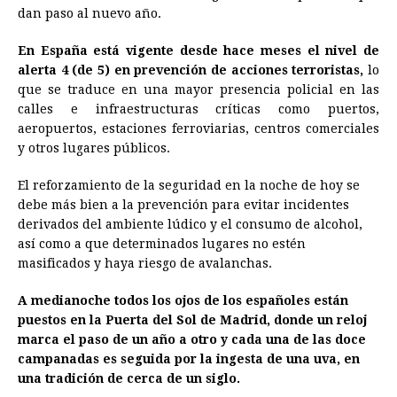
dan paso al nuevo año.
o
n
A
d
r
d
i
o
g
p
s
e
I
n
En España está vigente desde hace meses el nivel de
alerta 4 (de 5) en prevención de acciones terroristas,
lo
k
e
p
s
n
k
que se traduce en una mayor presencia policial en las
r
t
calles e infraestructuras críticas como puertos,
aeropuertos, estaciones ferroviarias, centros comerciales
y otros lugares públicos.
El reforzamiento de la seguridad en la noche de hoy se
debe más bien a la prevención para evitar incidentes
derivados del ambiente lúdico y el consumo de alcohol,
así como a que determinados lugares no estén
masificados y haya riesgo de avalanchas.
A medianoche todos los ojos de los españoles están
puestos en la Puerta del Sol de Madrid, donde un reloj
marca el paso de un año a otro y cada una de las doce
campanadas es seguida por la ingesta de una uva, en
una tradición de cerca de un siglo.