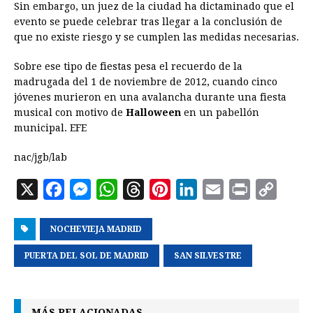
Sin embargo, un juez de la ciudad ha dictaminado que el
evento se puede celebrar tras llegar a la conclusión de
que no existe riesgo y se cumplen las medidas necesarias.
Sobre ese tipo de fiestas pesa el recuerdo de la
madrugada del 1 de noviembre de 2012, cuando cinco
jóvenes murieron en una avalancha durante una fiesta
musical con motivo de
Halloween
en un pabellón
municipal. EFE
nac/jgb/lab
X
F
M
W
T
P
L
E
P
C
a
e
h
h
i
i
m
r
o
NOCHEVIEJA MADRID
c
s
a
r
n
n
a
i
p
e
s
t
e
t
k
i
n
y
PUERTA DEL SOL DE MADRID
SAN SILVESTRE
b
e
s
a
e
e
l
t
L
o
n
A
d
r
d
i
MÁS RELACIONADAS