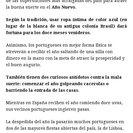
de las supersticiones más arraigadas del país para atraer
la buena suerte en el
b
e
s
Año Nuevo.
a
e
e
l
t
L
o
n
A
d
r
d
i
Según la tradición, usar ropa íntima de color azul (en
o
g
p
s
e
I
n
lugar de la blanca de su antigua colonia Brasil) dará
fortuna para los doce meses venideros.
k
e
p
s
n
k
r
t
Asimismo, los portugueses en mejor forma física se
atreverán a recibir el año saltando de una silla con
dinero en la mano con la meta de atraer la prosperidad y
el buen augurio.
También tienen dos curiosos antídotos contra la mala
suerte: comenzar el año golpeando cacerolas o
barriendo la entrada de las casas.
Mientras en España reciben el año comiendo doce uvas,
sus vecinos portugueses ingieren pasas.
La despedida del año la pasarán muchos portugueses en
dos de las mayores fiestas abiertas del país, la de Lisboa,