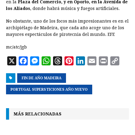
en la
Plaza del Comercio, y en Oporto, en la Avenida de
los Aliados
, donde habrá música y fuegos artificiales.
No obstante, uno de los focos más impresionantes es en el
archipiélago de Madeira, que cada año acoge uno de los
mayores espectáculos de pirotecnia del mundo. EFE
mc/atc/jgb
X
F
M
W
T
P
L
E
P
C
a
e
h
h
i
i
m
r
o
FIN DE AÑO MADEIRA
c
s
a
r
n
n
a
i
p
e
s
t
e
t
k
i
n
y
PORTUGAL SUPERSTICIONES AÑO NUEVO
b
e
s
a
e
e
l
t
L
o
n
A
d
r
d
i
MÁS RELACIONADAS
o
g
p
s
e
I
n
k
e
p
s
n
k
r
t