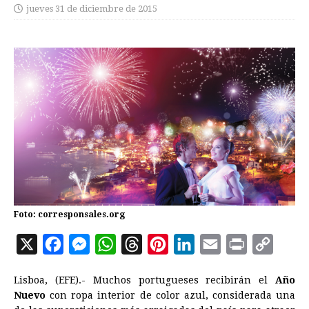
jueves 31 de diciembre de 2015
Foto: corresponsales.org
X
F
M
W
T
P
L
E
P
C
a
e
h
h
i
i
m
r
o
Lisboa, (EFE).- Muchos portugueses recibirán el
Año
c
s
a
r
n
n
a
i
p
Nuevo
con ropa interior de color azul, considerada una
e
s
t
e
t
k
i
n
y