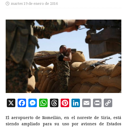
martes 19 de enero de 2016
X
F
M
W
T
P
L
E
P
C
a
e
h
h
i
i
m
r
o
El aeropuerto de Romeilán, en el noreste de Siria, está
c
s
a
r
n
n
a
i
p
siendo ampliado para su uso por aviones de Estados