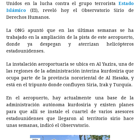
e
s
t
e
t
k
i
n
y
Unidos en la lucha contra el grupo terrorista
Estado
Islámico
(EI), reveló hoy el Observatorio Sirio de
b
e
s
a
e
e
l
t
L
Derechos Humanos.
o
n
A
d
r
d
i
o
g
p
s
e
I
n
La ONG apuntó que en las últimas semanas se ha
trabajado en la ampliación de la pista de este aeropuerto,
k
e
p
s
n
k
donde ya despegan y aterrizan helicópteros
r
t
estadounidenses.
La instalación aeroportuaria se ubica en Al Yazira, una de
las regiones de la administración interina kurdosiria que
ocupa parte de la provincia nororiental de Al Hasaka, y
está en el tripunto donde confluyen Siria, Irak y Turquía.
En el aeropuerto, hay actualmente una base de la
administración autónoma kurdosiria y existen planes
para que allí se instale el cuartel de varios asesores
estadounidenses que llegaron al territorio sirio hace
unas semanas, indicó el Observatorio.