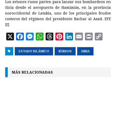
Los aviones rusos parten para lanzar sus bombardeos en
Siria desde el aeropuerto de Hamimim, en la provincia
noroccidental de Latakia, uno de los principales feudos
costeros del régimen del presidente Bachar al Asad. EFE
[I]
X
F
M
W
T
P
L
E
P
C
a
e
h
h
i
i
m
r
o
ESTADO ISLÁMICO
c
s
a
r
KURDOS
n
n
SIRIA
a
i
p
e
s
t
e
t
k
i
n
y
b
e
s
a
e
e
l
t
L
MÁS RELACIONADAS
o
n
A
d
r
d
i
o
g
p
s
e
I
n
k
e
p
s
n
k
r
t