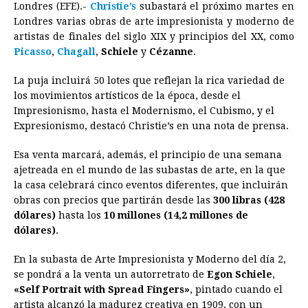
Londres (EFE).-
Christie’s
subastará el próximo martes en
c
s
a
r
n
n
a
i
p
Londres varias obras de
arte
impresionista y moderno de
e
s
t
e
t
k
i
n
y
artistas de finales del siglo XIX y principios del XX, como
Picasso
,
Chagall
b
e
,
Schiele
s
y
a
Cézanne
e
.
e
l
t
L
o
n
A
d
r
d
i
La puja incluirá 50 lotes que reflejan la rica variedad de
o
g
p
s
e
I
n
los movimientos artísticos de la época, desde el
Impresionismo, hasta el Modernismo, el Cubismo, y el
k
e
p
s
n
k
Expresionismo, destacó Christie’s en una nota de prensa.
r
t
Esa venta marcará, además, el principio de una semana
ajetreada en el mundo de las subastas de
arte
, en la que
la casa celebrará cinco eventos diferentes, que incluirán
obras con precios que partirán desde las
300 libras (428
dólares)
hasta los
10 millones (14,2 millones de
dólares)
.
En la subasta de
Arte
Impresionista y Moderno del día 2,
se pondrá a la venta un autorretrato de
Egon Schiele
,
«Self Portrait with Spread Fingers»
, pintado cuando el
artista alcanzó la madurez creativa en 1909, con un