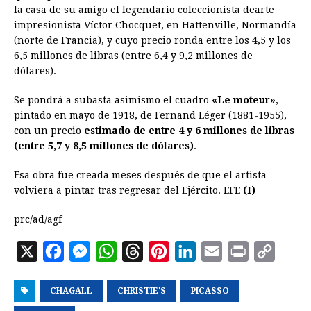
la casa de su amigo el legendario coleccionista de
arte
impresionista Víctor Chocquet, en Hattenville, Normandía
(norte de Francia), y cuyo precio ronda entre los 4,5 y los
6,5 millones de libras (entre 6,4 y 9,2 millones de
dólares).
Se pondrá a subasta asimismo el cuadro
«Le moteur»
,
pintado en mayo de 1918, de Fernand Léger (1881-1955),
con un precio
estimado de entre 4 y 6 millones de libras
(entre 5,7 y 8,5 millones de dólares)
.
Esa obra fue creada meses después de que el artista
volviera a pintar tras regresar del Ejército. EFE
(I)
prc/ad/agf
X
F
M
W
T
P
L
E
P
C
a
e
h
h
i
i
m
r
o
CHAGALL
c
s
a
CHRISTIE'S
r
n
PICASSO
n
a
i
p