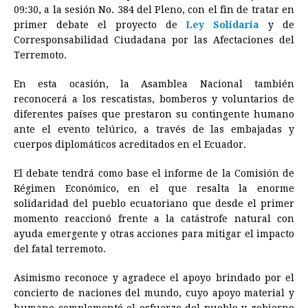
e
s
t
e
t
k
i
n
y
09:30, a la sesión No. 384 del Pleno, con el fin de tratar en
primer debate el proyecto de
b
e
s
a
e
Ley Solidaria
e
l
t
y de
L
Corresponsabilidad Ciudadana por las Afectaciones del
o
n
A
d
r
d
i
Terremoto.
o
g
p
s
e
I
n
En esta ocasión, la Asamblea Nacional también
k
e
p
s
n
k
reconocerá a los rescatistas, bomberos y voluntarios de
r
t
diferentes países que prestaron su contingente humano
ante el evento telúrico, a través de las embajadas y
cuerpos diplomáticos acreditados en el Ecuador.
El debate tendrá como base el informe de la Comisión de
Régimen Económico, en el que resalta la enorme
solidaridad del pueblo ecuatoriano que desde el primer
momento reaccionó frente a la catástrofe natural con
ayuda emergente y otras acciones para mitigar el impacto
del fatal terremoto.
Asimismo reconoce y agradece el apoyo brindado por el
concierto de naciones del mundo, cuyo apoyo material y
humano complementó el esfuerzo del pueblo y gobierno