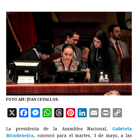
FOTO API / JUAN CEVALLOS.
X
F
M
W
T
P
L
E
P
C
a
e
h
h
i
i
m
r
o
La presidenta de la Asamblea Nacional,
Gabriela
c
s
a
r
n
n
a
i
p
Rivadeneira
, convocó para el martes, 3 de mayo, a las