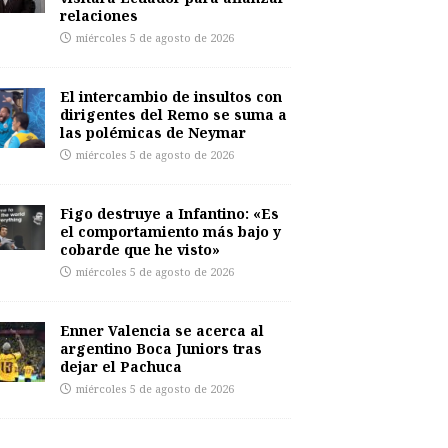
relaciones
miércoles 5 de agosto de 2026
El intercambio de insultos con
dirigentes del Remo se suma a
las polémicas de Neymar
miércoles 5 de agosto de 2026
Figo destruye a Infantino: «Es
el comportamiento más bajo y
cobarde que he visto»
miércoles 5 de agosto de 2026
Enner Valencia se acerca al
argentino Boca Juniors tras
dejar el Pachuca
miércoles 5 de agosto de 2026