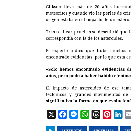
Glikson lleva más de 20 años buscand
meteoritos y cuando vio las perlas de cri
origen estaba en el impacto de un asteroi
Tras realizar pruebas se descubrió que 
correspondía con la de los asteroides.
El experto indicó que hubo muchos m
encontrado evidencias, por lo que esta e
«Solo hemos encontrado evidencias de
años, pero podría haber habido cientos
El impacto de asteroides de ese tam
tectónicos y grandes movimientos d
significativa la forma en que evolucionó
X
F
M
W
T
P
L
a
e
h
h
i
i