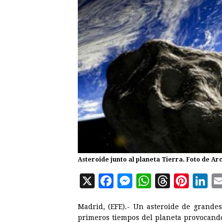
Asteroide junto al planeta Tierra. Foto de Ar
X
F
M
W
T
P
L
a
e
h
h
i
i
Madrid, (EFE).- Un asteroide de grandes
c
s
a
r
n
n
primeros tiempos del planeta provocando