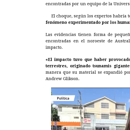
e
s
t
e
t
k
encontradas por un equipo de la Univers
b
e
s
a
e
e
El choque, según los expertos habría 
o
n
A
d
r
d
fenómeno experimentado por los huma
o
g
p
s
e
I
Las evidencias tienen forma de pequeñ
k
e
p
s
n
encontradas en el noroeste de Austra
r
t
impacto.
«El impacto tuvo que haber provocado
terrestres, originado tsunamis gigan
manera que su material se expandió por 
Andrew Glikson.