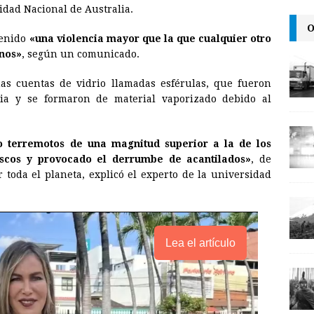
i
n
y
idad Nacional de Australia.
l
t
L
O
tenido
«una violencia mayor que la que cualquier otro
i
nos»
, según un comunicado.
n
as cuentas de vidrio llamadas esférulas, que fueron
k
lia y se formaron de material vaporizado debido al
 terremotos de una magnitud superior a la de los
tescos y provocado el derrumbe de acantilados»
, de
toda el planeta, explicó el experto de la universidad
Lea el artículo