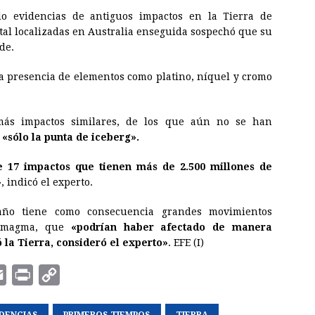
o evidencias de antiguos impactos en la Tierra de
stal localizadas en Australia enseguida sospechó que su
de.
la presencia de elementos como platino, níquel y cromo
ás impactos similares, de los que aún no se han
s
«sólo la punta de iceberg».
 17 impactos que tienen más de 2.500 millones de
»
, indicó el experto.
año tiene como consecuencia grandes movimientos
e magma, que
«podrían haber afectado de manera
 la Tierra, consideró el experto»
. EFE (I)
E
P
C
m
r
o