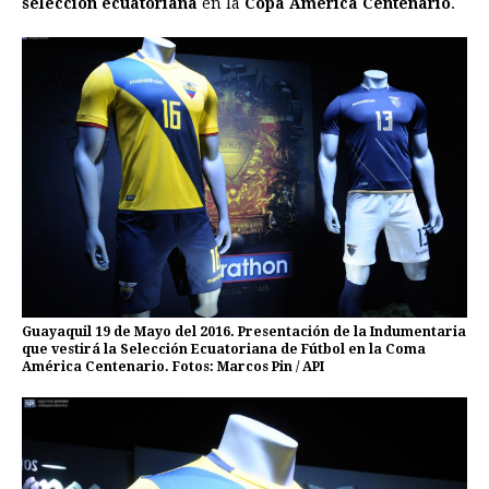
selección ecuatoriana
en la
Copa América Centenario
.
b
e
s
a
e
e
l
t
L
o
n
A
d
r
d
i
o
g
p
s
e
I
n
k
e
p
s
n
k
r
t
Guayaquil 19 de Mayo del 2016. Presentación de la Indumentaria
que vestirá la Selección Ecuatoriana de Fútbol en la Coma
América Centenario. Fotos: Marcos Pin / API