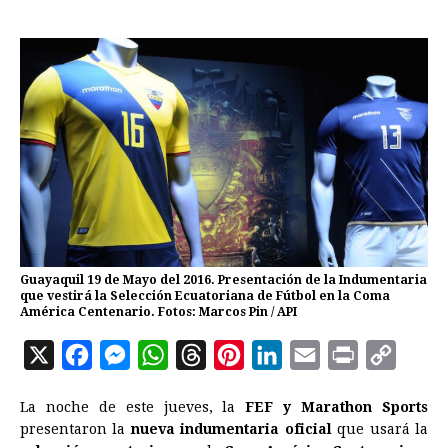
Guayaquil 19 de Mayo del 2016. Presentación de la Indumentaria
que vestirá la Selección Ecuatoriana de Fútbol en la Coma
América Centenario. Fotos: Marcos Pin / API
X
F
M
W
T
P
L
E
P
C
a
e
h
h
i
i
m
r
o
La noche de este jueves, la
FEF y Marathon Sports
c
s
a
r
n
n
a
i
p
presentaron la
nueva indumentaria oficial
que usará la
e
s
t
e
t
k
i
n
y