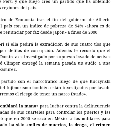
de Perú y que luego creó un partido que ha obtenido
 regiones del país.
tro de Economía tras el fin del gobierno de Alberto
al país con un índice de pobreza de 54% -ahora es de
ue renunciar por fax desde Japón» a fines de 2000.
i si ella pedirá la extradición de sus cuatro tíos que
por delitos de corrupción. Además le recordó que el
 Ramírez es investigado por supuesto lavado de activos
osé Climper entregó la semana pasada un audio a una
 Ramírez.
 partido con el narcotráfico luego de que Kuczynski
 del fujimorismo también están investigados por lavado
rremos el riesgo de tener un narco Estado».
temblará la mano»
para luchar contra la delincuencia
adas de sus cuarteles para controlar los puertos y las
dó que en 2006 se sacó en México a los militares para
tado ha sido
«miles de muertos, la droga, el crimen