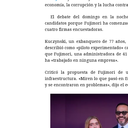
e
s
t
e
t
k
economía, la corrupción y la lucha contra
b
e
s
a
e
e
El debate del domingo en la noch
o
n
A
d
r
d
candidatos porque Fujimori ha comenzad
o
g
p
s
e
I
cuatro firmas encuestadoras.
k
e
p
s
n
Kuczynski, un exbanquero de 77 años, 
r
t
describió como «piloto experimentado» c
que Fujimori, una administradora de 41
ha «trabajado en ninguna empresa».
Criticó la propuesta de Fujimori de
infraestructura. «Miren lo que pasó en E
y se encontraron en problemas», dijo el 