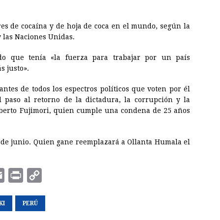
res de cocaína y de hoja de coca en el mundo, según la
 las Naciones Unidas.
ndo que tenía «la fuerza para trabajar por un país
 justo».
tantes de todos los espectros políticos que voten por él
l paso al retorno de la dictadura, la corrupción y la
berto Fujimori, quien cumple una condena de 25 años
 de junio. Quien gane reemplazará a Ollanta Humala el
E
P
C
m
r
o
KI
a
PERÚ
i
p
i
n
y