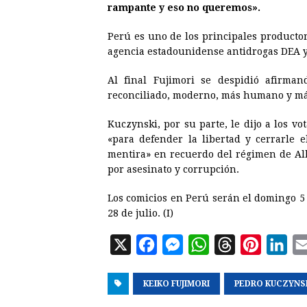
rampante y eso no queremos».
Perú es uno de los principales producto
agencia estadounidense antidrogas DEA y
Al final Fujimori se despidió afirma
reconciliado, moderno, más humano y más
Kuczynski, por su parte, le dijo a los vo
«para defender la libertad y cerrarle e
mentira» en recuerdo del régimen de Al
por asesinato y corrupción.
Los comicios en Perú serán el domingo 5
28 de julio. (I)
X
F
M
W
T
P
L
a
e
h
h
i
i
KEIKO FUJIMORI
c
s
a
PEDRO KUCZYNS
r
n
n
e
s
t
e
t
k