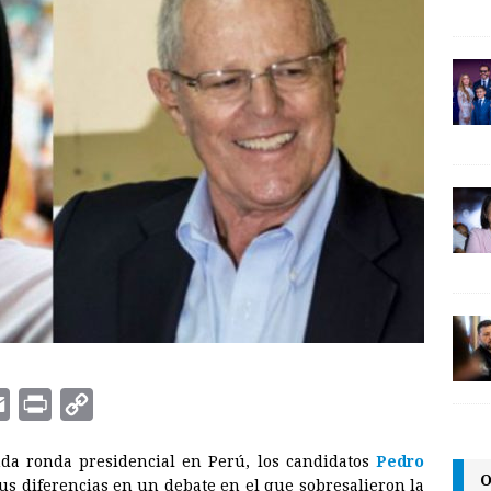
E
P
C
m
r
o
a ronda presidencial en Perú, los candidatos
Pedro
a
i
p
O
s diferencias en un debate en el que sobresalieron la