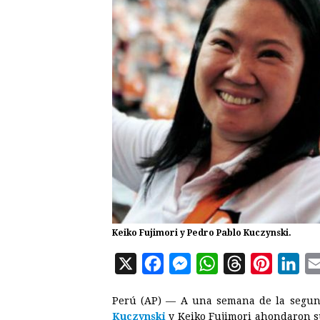
Keiko Fujimori y Pedro Pablo Kuczynski.
X
F
M
W
T
P
L
a
e
h
h
i
i
Perú (AP) — A una semana de la segund
c
s
a
r
n
n
Kuczynski
y Keiko Fujimori ahondaron su