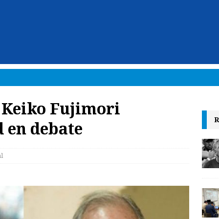
 Keiko Fujimori
R
 en debate
l