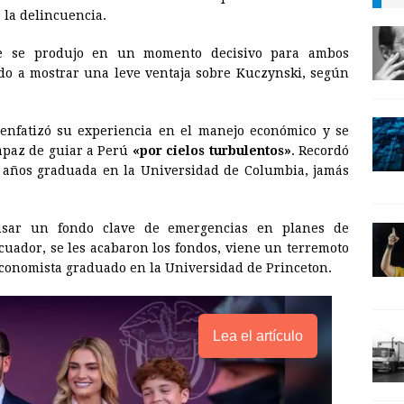
i
n
y
 la delincuencia.
l
t
L
e se produjo en un momento decisivo para ambos
i
o a mostrar una leve ventaja sobre Kuczynski, según
n
k
enfatizó su experiencia en el manejo económico y se
apaz de guiar a Perú
«por cielos turbulentos»
. Recordó
 años graduada en la Universidad de Columbia, jamás
 usar un fondo clave de emergencias en planes de
cuador, se les acabaron los fondos, viene un terremoto
economista graduado en la Universidad de Princeton.
Lea el artículo