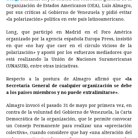
e
s
t
e
t
k
i
n
y
Organización de Estados Americanos (OEA), Luis Almagro,
por sus críticas al Gobierno de Venezuela y pidió evitar
b
e
s
a
e
e
l
t
L
«la polarización» política en este país latinoamericano.
o
n
A
d
r
d
i
o
g
p
s
e
I
n
Long, que participó en Madrid en el Foro América
organizado por la agencia española Europa Press, insistió
k
e
p
s
n
k
en que «no hay que caer en el círculo vicioso de la
r
t
polarización» y apostó por los esfuerzos mediadores que
está realizando la Unión de Naciones Suramericanas
(UNASUR), entre otras iniciativas.
Respecto a la postura de Almagro afirmó que
«la
Secretaría General de cualquier organización se debe
a los países miembros y no puede extralimitarse»
.
Almagro invocó el pasado 31 de mayo por primera vez, en
contra de la voluntad del Gobierno de Venezuela, la Carta
Democrática de la organización, que le permite convocar
un Consejo Permanente para realizar una «apreciación
colectiva», cuando considere que hay «una alteración del