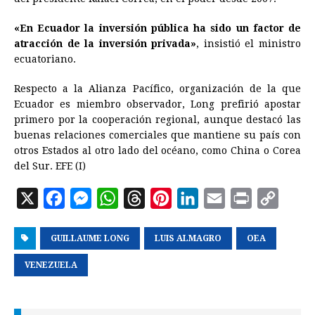
«En
Ecuador
la inversión pública ha sido un factor de
atracción de la inversión privada»
, insistió el ministro
ecuatoriano.
Respecto a la Alianza Pacífico, organización de la que
Ecuador
es miembro observador, Long prefirió apostar
primero por la cooperación regional, aunque destacó las
buenas relaciones comerciales que mantiene su país con
otros Estados al otro lado del océano, como China o Corea
del Sur. EFE (I)
X
F
M
W
T
P
L
E
P
C
a
e
h
h
i
i
m
r
o
GUILLAUME LONG
c
s
a
r
LUIS ALMAGRO
n
n
a
OEA
i
p
e
s
t
e
t
k
i
n
y
VENEZUELA
b
e
s
a
e
e
l
t
L
o
n
A
d
r
d
i