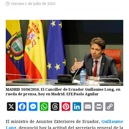
viernes 1 de julio de 2016
MADRID 30/06/2016. El Canciller de Ecuador Guillaume Long, en
rueda de prensa, hoy en Madrid. EFE/Paolo Aguilar
X
F
M
W
T
P
L
E
P
C
a
e
h
h
i
i
m
r
o
El ministro de Asuntos Exteriores de
Ecuador
,
Guillaume
c
s
a
r
n
n
a
i
p
Long
, denunció hoy la actitud del secretario general de la