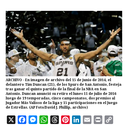
ARCHIVO - En imagen de archivo del 15 de junio de 2014, el
delantero Tim Duncan (21), de los Spurs de San Antonio, festeja
tras ganar el quinto partido de la final de la NBA en San
Antonio. Duncan anunció su retiro el lunes 11 de julio de 2016
luego de 19 temporadas, cinco campeonatos, dos premios al
Jugador Más Valioso de la liga y 15 participaciones en el Juego
de Estrellas. (AP Foto/David J. Phillip, archivo)
X
F
M
W
T
P
L
E
P
C