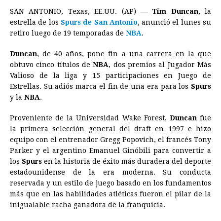
a
e
h
h
i
i
m
r
o
SAN ANTONIO, Texas, EE.UU. (AP) —
Tim Duncan
, la
c
s
a
r
n
n
a
i
p
estrella de los
Spurs
de San Antonio
, anunció el lunes su
e
s
t
e
t
k
i
n
y
retiro luego de 19 temporadas de
NBA
.
b
e
s
a
e
e
l
t
L
Duncan
, de 40 años, pone fin a una carrera en la que
o
n
A
d
r
d
i
obtuvo cinco títulos de
NBA
, dos premios al Jugador Más
o
g
p
s
e
I
n
Valioso de la liga y 15 participaciones en Juego de
Estrellas. Su adiós marca el fin de una era para los
Spurs
k
e
p
s
n
k
y la
NBA
.
r
t
Proveniente de la Universidad Wake Forest,
Duncan
fue
la primera selección general del draft en 1997 e hizo
equipo con el entrenador Gregg Popovich, el francés Tony
Parker y el argentino Emanuel Ginóbili para convertir a
los
Spurs
en la historia de éxito más duradera del deporte
estadounidense de la era moderna. Su conducta
reservada y un estilo de juego basado en los fundamentos
más que en las habilidades atléticas fueron el pilar de la
inigualable racha ganadora de la franquicia.