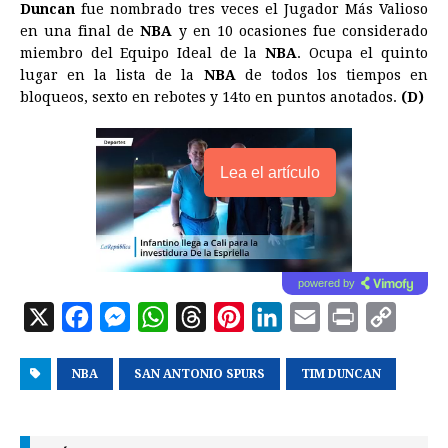
Duncan
fue nombrado tres veces el Jugador Más Valioso
en una final de
NBA
y en 10 ocasiones fue considerado
miembro del Equipo Ideal de la
NBA
. Ocupa el quinto
lugar en la lista de la
NBA
de todos los tiempos en
bloqueos, sexto en rebotes y 14to en puntos anotados.
(D)
Lea el artículo
powered by
X
F
M
W
T
P
L
E
P
C
a
e
h
h
i
i
m
r
o
NBA
c
s
SAN ANTONIO SPURS
a
r
n
n
TIM DUNCAN
a
i
p
e
s
t
e
t
k
i
n
y
b
e
s
a
e
e
l
t
L