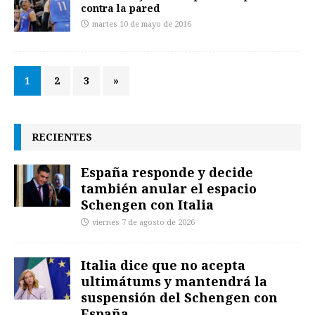
contra la pared
martes 10 de mayo de 2016
1
2
3
»
RECIENTES
España responde y decide
también anular el espacio
Schengen con Italia
viernes 7 de agosto de 2026
Italia dice que no acepta
ultimátums y mantendrá la
suspensión del Schengen con
España