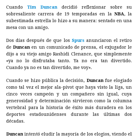
a
e
h
h
i
i
m
r
o
Cuando
Tim Duncan
decidió reflexionar sobre su
c
s
a
r
n
n
a
i
p
sobresaliente carrera de 19 temporadas en la
NBA
, la
e
s
t
e
t
k
i
n
y
subestimada estrella lo hizo a su manera: sentado en una
mesa con un amigo.
b
e
s
a
e
e
l
t
L
o
n
A
d
r
d
i
Dos días después de que los
Spurs
anunciaron el retiro
o
g
p
s
e
I
n
de
Duncan
en un comunicado de prensa, el exjugador le
dijo a su viejo amigo Rashidi Clenance, que simplemente
k
e
p
s
n
k
«ya no lo disfrutaba tanto. Ya no era tan divertido.
r
t
Cuando ya no es tan divertido, me voy».
Cuando se hizo pública la decisión,
Duncan
fue elogiado
como tal vez el mejor ala-pívot que haya visto la liga, un
cinco veces campeón y un compañero sin igual, cuya
generosidad y determinación sirvieron como la columna
vertebral para la historia de éxito más duradera en los
deportes estadounidenses durante las últimas dos
décadas.
Duncan
intentó eludir la mayoría de los elogios, viendo el