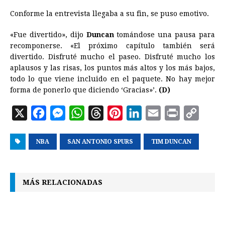
Conforme la entrevista llegaba a su fin, se puso emotivo.
«Fue divertido», dijo
Duncan
tomándose una pausa para
recomponerse. «El próximo capítulo también será
divertido. Disfruté mucho el paseo. Disfruté mucho los
aplausos y las risas, los puntos más altos y los más bajos,
todo lo que viene incluido en el paquete. No hay mejor
forma de ponerlo que diciendo ‘Gracias»’.
(D)
X
F
M
W
T
P
L
E
P
C
a
e
h
h
i
i
m
r
o
NBA
c
s
SAN ANTONIO SPURS
a
r
n
n
TIM DUNCAN
a
i
p
e
s
t
e
t
k
i
n
y
b
e
s
a
e
e
l
t
L
MÁS RELACIONADAS
o
n
A
d
r
d
i
o
g
p
s
e
I
n
k
e
p
s
n
k