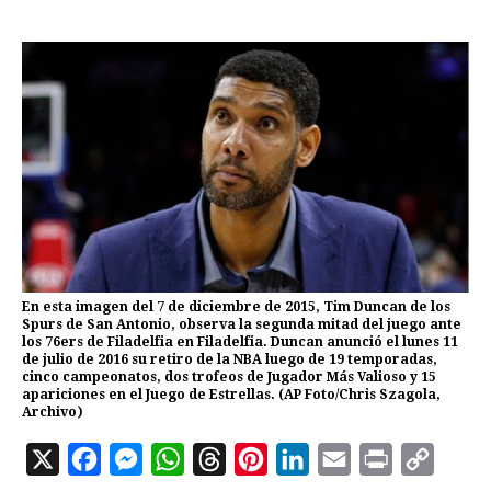
En esta imagen del 7 de diciembre de 2015, Tim Duncan de los
Spurs de San Antonio, observa la segunda mitad del juego ante
los 76ers de Filadelfia en Filadelfia. Duncan anunció el lunes 11
de julio de 2016 su retiro de la NBA luego de 19 temporadas,
cinco campeonatos, dos trofeos de Jugador Más Valioso y 15
apariciones en el Juego de Estrellas. (AP Foto/Chris Szagola,
Archivo)
X
F
M
W
T
P
L
E
P
C