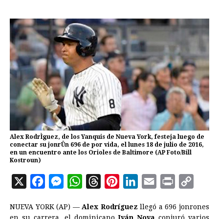
Alex RodrÌguez, de los Yanquis de Nueva York, festeja luego de
conectar su jonrÛn 696 de por vida, el lunes 18 de julio de 2016,
en un encuentro ante los Orioles de Baltimore (AP Foto/Bill
Kostroun)
X
F
M
W
T
P
L
E
P
C
a
e
h
h
i
i
m
r
o
NUEVA YORK (AP) —
Alex Rodríguez
llegó a 696 jonrones
c
s
a
r
n
n
a
i
p
en su carrera, el dominicano
Iván Nova
conjuró varios