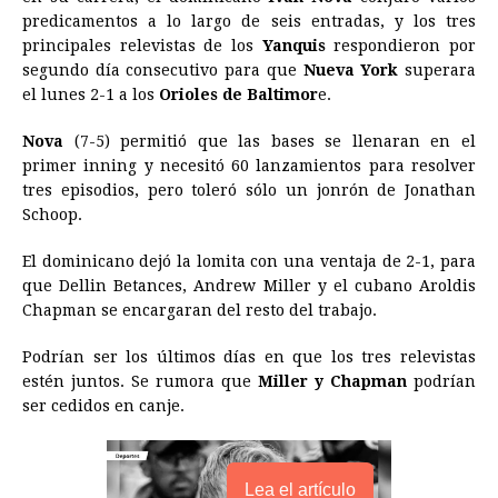
e
s
t
e
t
k
i
n
y
predicamentos a lo largo de seis entradas, y los tres
principales relevistas de los
b
e
s
a
Yanquis
e
e
respondieron por
l
t
L
segundo día consecutivo para que
Nueva York
superara
o
n
A
d
r
d
i
el lunes 2-1 a los
Orioles de Baltimor
e.
o
g
p
s
e
I
n
Nova
(7-5) permitió que las bases se llenaran en el
k
e
p
s
n
k
primer inning y necesitó 60 lanzamientos para resolver
r
t
tres episodios, pero toleró sólo un jonrón de Jonathan
Schoop.
El dominicano dejó la lomita con una ventaja de 2-1, para
que Dellin Betances, Andrew Miller y el cubano Aroldis
Chapman se encargaran del resto del trabajo.
Podrían ser los últimos días en que los tres relevistas
estén juntos. Se rumora que
Miller y Chapman
podrían
ser cedidos en canje.
Lea el artículo