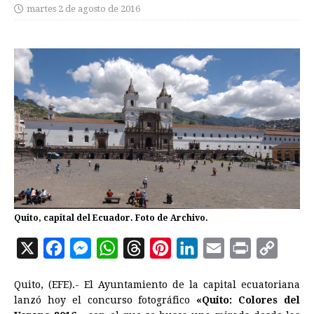
martes 2 de agosto de 2016
Quito, capital del Ecuador. Foto de Archivo.
X
F
M
W
T
P
L
E
P
C
a
e
h
h
i
i
m
r
o
Quito, (EFE).- El Ayuntamiento de la capital ecuatoriana
c
s
a
r
n
n
a
i
p
lanzó hoy el concurso fotográfico
«Quito: Colores del
e
s
t
e
t
k
i
n
y