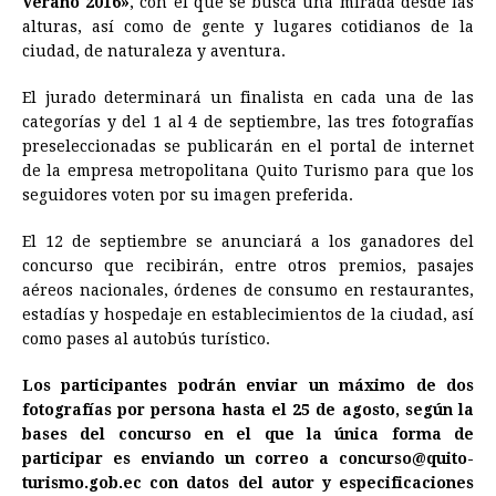
Verano 2016»
, con el que se busca una mirada desde las
alturas, así como de gente y lugares cotidianos de la
b
e
s
a
e
e
l
t
L
ciudad, de naturaleza y aventura.
o
n
A
d
r
d
i
o
g
p
s
e
I
n
El jurado determinará un finalista en cada una de las
categorías y del 1 al 4 de septiembre, las tres fotografías
k
e
p
s
n
k
preseleccionadas se publicarán en el portal de internet
r
t
de la empresa metropolitana Quito Turismo para que los
seguidores voten por su imagen preferida.
El 12 de septiembre se anunciará a los ganadores del
concurso que recibirán, entre otros premios, pasajes
aéreos nacionales, órdenes de consumo en restaurantes,
estadías y hospedaje en establecimientos de la ciudad, así
como pases al autobús turístico.
Los participantes podrán enviar un máximo de dos
fotografías por persona hasta el 25 de agosto, según la
bases del concurso en el que la única forma de
participar es enviando un correo a concurso@quito-
turismo.gob.ec con datos del autor y especificaciones