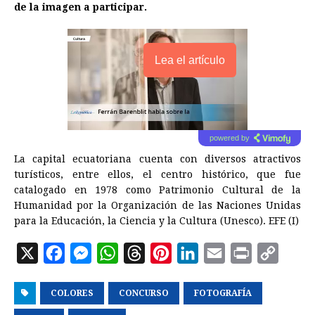
de la imagen a participar.
Lea el artículo
powered by
La capital ecuatoriana cuenta con diversos atractivos
turísticos, entre ellos, el centro histórico, que fue
catalogado en 1978 como Patrimonio Cultural de la
Humanidad por la Organización de las Naciones Unidas
para la Educación, la Ciencia y la
Cultura
(Unesco). EFE (I)
X
F
M
W
T
P
L
E
P
C
a
e
h
h
i
i
m
r
o
COLORES
c
s
a
CONCURSO
r
n
FOTOGRAFÍA
n
a
i
p