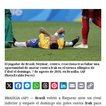
El jugador de Brasil, Neymar, centro, reacciona tras fallar una
oportunidad de anotar contra Irak en el torneo olÌmpico de
f˙tbol el domingo, 7 de agosto de 2016, en Brasilia. (AP
Photo/Eraldo Peres)
X
F
M
W
T
P
L
E
P
C
a
e
h
h
i
i
m
r
o
BRASILIA (AP) —
Brasil
volvió a flaquear ante un rival
c
s
a
r
n
n
a
i
p
inferior y empató el domingo sin goles contra
Irak
para