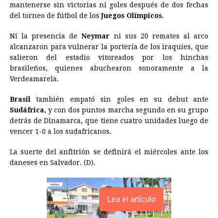
e
s
t
e
t
k
i
n
y
mantenerse sin victorias ni goles después de dos fechas
del torneo de fútbol de los
b
e
s
a
Juegos Olímpicos
e
e
l
.
t
L
o
n
A
d
r
d
i
Ni la presencia de
Neymar
ni sus 20 remates al arco
o
g
p
s
e
I
n
alcanzaron para vulnerar la portería de los iraquíes, que
salieron del estadio vitoreados por los hinchas
k
e
p
s
n
k
brasileños, quienes abuchearon sonoramente a la
r
t
Verdeamarela.
Brasil
también empató sin goles en su debut ante
Sudáfrica
, y con dos puntos marcha segundo en su grupo
detrás de Dinamarca, que tiene cuatro unidades luego de
vencer 1-0 a los sudafricanos.
La suerte del anfitrión se definirá el miércoles ante los
daneses en Salvador. (D).
Lea el artículo