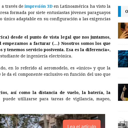
 a través de
impresión 3D
en Latinoamérica ha visto la
a
i
p
O
esa formada por siete entusiastas jóvenes paraguayos
i
n
y
o único adaptable en su configuración a las exigencias
l
t
L
i
ca) desde el punto de vista legal que nos juntamos,
n
d empezamos a facturar (…) Nosotros somos los que
y tenemos servicio postventa. Esa es la diferencia»
,
k
estudiante de ingeniería electrónica.
o, en lo referido al aeromodelo, es «único» y que la
e le da el componente exclusivo en función del uso que
os, así como la distancia de vuelo, la batería, la
o puede utilizarse para tareas de vigilancia, mapeo,
Lea el artículo