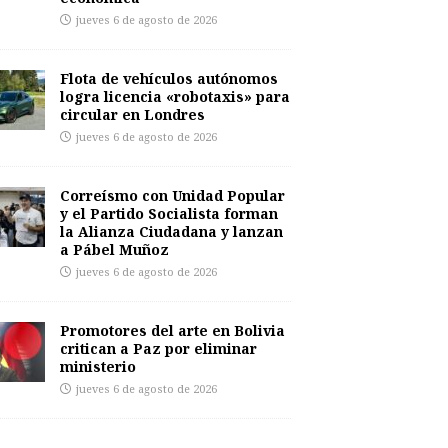
jueves 6 de agosto de 2026
Flota de vehículos autónomos
logra licencia «robotaxis» para
circular en Londres
jueves 6 de agosto de 2026
Correísmo con Unidad Popular
y el Partido Socialista forman
la Alianza Ciudadana y lanzan
a Pábel Muñoz
jueves 6 de agosto de 2026
Promotores del arte en Bolivia
critican a Paz por eliminar
ministerio
jueves 6 de agosto de 2026