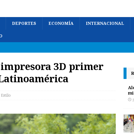
DEPORTES
ECONOMÍA
INTERNACIONAL
O
n impresora 3D primer
R
 Latinoamérica
Al
mi
 Estilo