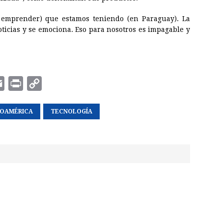
a emprender) que estamos teniendo (en Paraguay). La
oticias y se emociona. Eso para nosotros es impagable y
E
P
C
m
r
o
NOAMÉRICA
a
i
p
TECNOLOGÍA
i
n
y
l
t
L
i
n
k