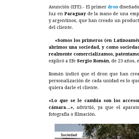
Asunción (EFE).- El primer
dron
diseñado
c
s
a
r
n
n
luz en
Paraguay
de la mano de una empr
e
s
t
e
t
k
y argentinos, que han creado un product
del cliente.
b
e
s
a
e
e
o
n
A
d
r
d
«Somos los primeros (en Latinoaméri
o
g
p
s
e
I
abrimos una sociedad, y como socieda
realmente comercializamos, patentamos 
k
e
p
s
n
explicó a Efe
Sergio Román
, de 23 años, 
r
t
Román indicó que el dron que han cread
personalización de cada unidad es lo qu
quiera darle el cliente.
«Lo que se le cambia son los accesori
cámara…»
, advirtió, ya que el aparat
fotografía o filmación.