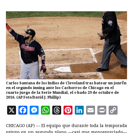
Carlos Santana de los Indios de Cleveland tras batear un jonrÛn
en el segundo inning ante los Cachorros de Chicago en el
cuarto juego de la Serie Mundial, el s·bado 29 de octubre de
2016. (AP Foto/David J. Phillip)
X
F
M
W
T
P
L
E
P
C
a
e
h
h
i
i
m
r
o
CHICAGO (AP) — El equipo que durante toda la temporada
c
s
a
r
n
n
a
i
p
estuvo en un segundo plano —casi que menospreciado—