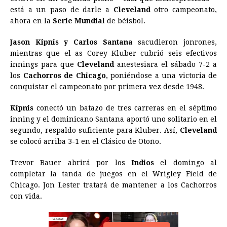
e
s
t
e
t
k
i
n
y
está a un paso de darle a
Cleveland
otro campeonato,
ahora en la
b
Serie Mundial
e
s
a
de béisbol.
e
e
l
t
L
o
n
A
d
r
d
i
Jason Kipnis y Carlos Santana
sacudieron jonrones,
o
g
p
s
e
I
n
mientras que el as Corey Kluber cubrió seis efectivos
innings para que
Cleveland
anestesiara el sábado 7-2 a
k
e
p
s
n
k
los
Cachorros de Chicago
, poniéndose a una victoria de
r
t
conquistar el campeonato por primera vez desde 1948.
Kipnis
conectó un batazo de tres carreras en el séptimo
inning y el dominicano Santana aportó uno solitario en el
segundo, respaldo suficiente para Kluber. Así,
Cleveland
se colocó arriba 3-1 en el Clásico de Otoño.
Trevor Bauer abrirá por los
Indios
el domingo al
completar la tanda de juegos en el Wrigley Field de
Chicago. Jon Lester tratará de mantener a los Cachorros
con vida.