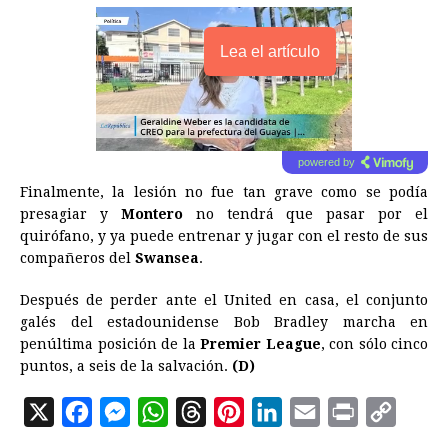
Lea el artículo
powered by
Finalmente, la lesión no fue tan grave como se podía
presagiar y
Montero
no tendrá que pasar por el
quirófano, y ya puede entrenar y jugar con el resto de sus
compañeros del
Swansea
.
Después de perder ante el United en casa, el conjunto
galés del estadounidense Bob Bradley marcha en
penúltima posición de la
Premier League
, con sólo cinco
puntos, a seis de la salvación.
(D)
X
F
M
W
T
P
L
E
P
C
a
e
h
h
i
i
m
r
o