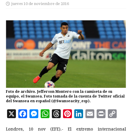
jueves 10 de noviembre de 2016
Foto de archivo. Jefferson Montero con la camiseta de su
equipo, el Swansea. Foto tomada de la cuenta de Twitter oficial
del Swansea en español (@Swanseacity_esp).
X
F
M
W
T
P
L
E
P
C
a
e
h
h
i
i
m
r
o
Londres, 10 nov (EFE).- El extremo internacional
c
s
a
r
n
n
a
i
p