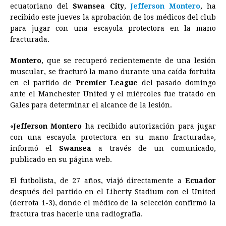
ecuatoriano del
Swansea City
,
Jefferson Montero
, ha
e
s
t
e
t
k
i
n
y
recibido este jueves la aprobación de los médicos del club
para jugar con una escayola protectora en la mano
b
e
s
a
e
e
l
t
L
fracturada.
o
n
A
d
r
d
i
o
g
p
s
e
I
n
Montero
, que se recuperó recientemente de una lesión
muscular, se fracturó la mano durante una caída fortuita
k
e
p
s
n
k
en el partido de
Premier League
del pasado domingo
r
t
ante el Manchester United y el miércoles fue tratado en
Gales para determinar el alcance de la lesión.
«
Jefferson Montero
ha recibido autorización para jugar
con una escayola protectora en su mano fracturada»,
informó el
Swansea
a través de un comunicado,
publicado en su página web.
El futbolista, de 27 años, viajó directamente a
Ecuador
después del partido en el Liberty Stadium con el United
(derrota 1-3), donde el médico de la selección confirmó la
fractura tras hacerle una radiografía.