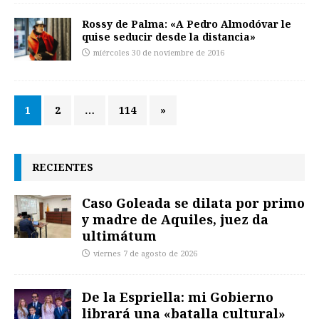
Rossy de Palma: «A Pedro Almodóvar le
quise seducir desde la distancia»
miércoles 30 de noviembre de 2016
1
2
…
114
»
RECIENTES
Caso Goleada se dilata por primo
y madre de Aquiles, juez da
ultimátum
viernes 7 de agosto de 2026
De la Espriella: mi Gobierno
librará una «batalla cultural»