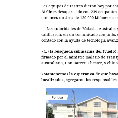
a
e
h
h
i
i
Los equipos de rastreo dieron hoy por co
c
s
a
r
n
n
Airlines
desaparecido con 239 ocupantes e
e
s
t
e
t
k
entonces un área de 120.000 kilómetros 
b
e
s
a
e
e
Las autoridades de Malasia, Australia
o
n
A
d
r
d
calificaron, en un comunicado conjunto,
o
g
p
s
e
I
contado con la ayuda de tecnología avanza
k
e
p
s
n
«(..) la búsqueda submarina del (vuelo
r
t
firmado por el ministro malasio de Trans
australiano, Hon Darren Chester, y chino,
«Mantenemos la esperanza de que haya n
localizado»,
agregaron los responsables d