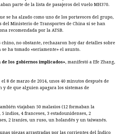
aban parte de la lista de pasajeros del vuelo MH370.
ue se ha alzado como uno de los portavoces del grupo,
s del Ministerio de Transportes de China sí se han
zona recomendada por la ATSB.
s chino, no obstante, rechazaron hoy dar detalles sobre
ín se ha tomado «seriamente» el asunto.
 de los gobiernos implicados»
, manifestó a Efe Zhang,
ó el 8 de marzo de 2014, unos 40 minutos después de
y de que alguien apagara los sistemas de
también viajaban 50 malasios (12 formaban la
, 5 indios, 4 franceses, 3 estadounidenses, 2
es, 2 iraníes, un ruso, un holandés y un taiwanés.
nas piezas arrastradas por las corrientes del Índico