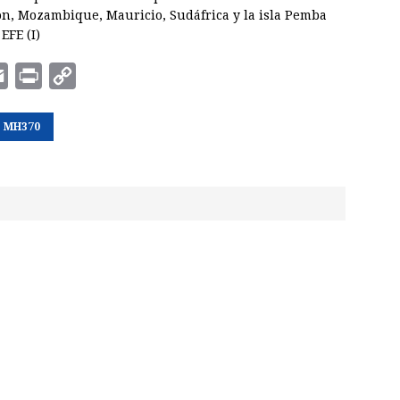
ión, Mozambique, Mauricio, Sudáfrica y la isla Pemba
EFE (I)
E
P
C
m
r
o
MH370
a
i
p
i
n
y
l
t
L
i
n
k