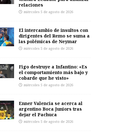
relaciones
miércoles 5 de agosto de 2026
El intercambio de insultos con
dirigentes del Remo se suma a
las polémicas de Neymar
miércoles 5 de agosto de 2026
Figo destruye a Infantino: «Es
el comportamiento más bajo y
cobarde que he visto»
miércoles 5 de agosto de 2026
Enner Valencia se acerca al
argentino Boca Juniors tras
dejar el Pachuca
miércoles 5 de agosto de 2026