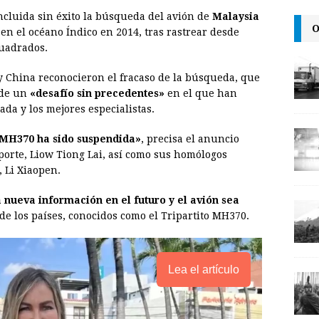
m
r
o
ncluida sin éxito la búsqueda del avión de
Malaysia
a
i
p
O
n el océano Índico en 2014, tras rastrear desde
i
n
y
cuadrados.
l
t
L
 y China reconocieron el fracaso de la búsqueda, que
i
 de un
«desafío sin precedentes»
en el que han
n
da y los mejores especialistas.
k
) MH370 ha sido suspendida»
, precisa el anuncio
porte, Liow Tiong Lai, así como sus homólogos
 Li Xiaopen.
ueva información en el futuro y el avión sea
e los países, conocidos como el Tripartito MH370.
Lea el artículo