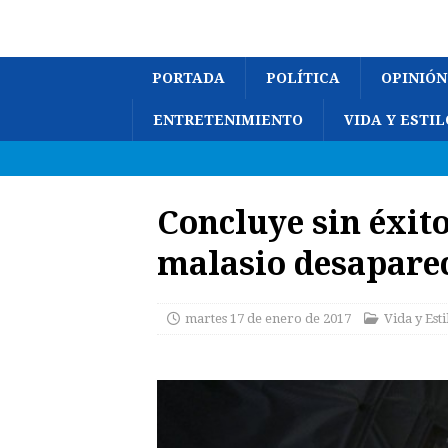
PORTADA
POLÍTICA
OPINIÓN
ENTRETENIMIENTO
VIDA Y ESTIL
Concluye sin éxit
malasio desaparec
martes 17 de enero de 2017
Vida y Esti