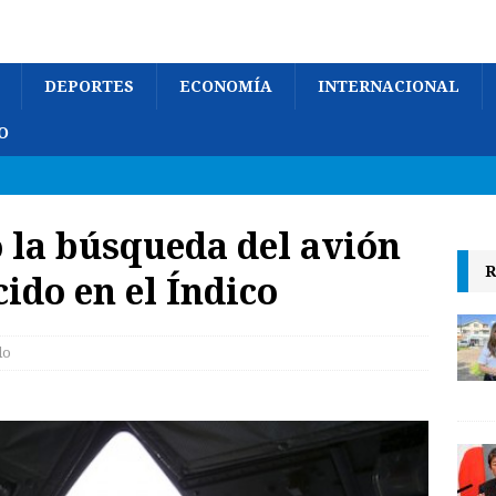
DEPORTES
ECONOMÍA
INTERNACIONAL
O
o la búsqueda del avión
R
ido en el Índico
lo