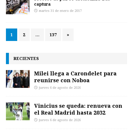
captura
martes 31 de enero de 2017
1
2
…
137
»
RECIENTES
Milei llega a Carondelet para
reunirse con Noboa
jueves 6 de agosto de 2026
Vinicius se queda: renueva con
el Real Madrid hasta 2032
jueves 6 de agosto de 2026