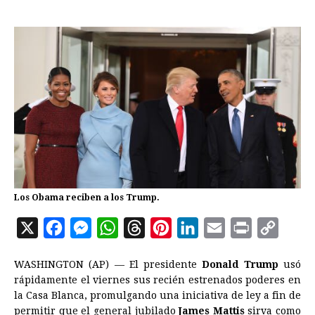
Los Obama reciben a los Trump.
X
F
M
W
T
P
L
E
P
C
a
e
h
h
i
i
m
r
o
WASHINGTON (AP) — El presidente
Donald Trump
usó
c
s
a
r
n
n
a
i
p
rápidamente el viernes sus recién estrenados poderes en
e
s
t
e
t
k
i
n
y
la Casa Blanca, promulgando una iniciativa de ley a fin de
permitir que el general jubilado
b
e
s
a
e
James Mattis
e
l
sirva como
t
L