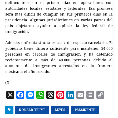
delincuentes en el primer día» en operaciones con
autoridades locales, estatales y federales. Esa promesa
será más difícil de cumplir en sus primeros días en la
presidencia. Algunas jurisdicciones en varias partes del
país objetaron ayudar a aplicar la ley federal de
inmigración.
Además enfrentará una escasez de espacio carcelario. El
gobierno tiene dinero suficiente para mantener 34.000
personas en cárceles de inmigración y ha detenido
recientemente a más de 40.000 personas debido al
aumento de inmigrantes arrestados en la frontera
mexicana el año pasado.
(I)
X
F
M
W
T
P
L
E
P
C
a
e
h
h
i
i
m
r
o
DONALD TRUMP
c
s
a
r
LEYES
n
n
PRESIDENTE
a
i
p