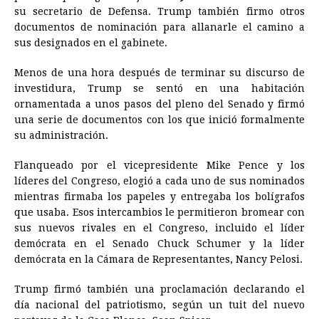
su secretario de Defensa. Trump también firmo otros
o
n
A
d
r
d
i
documentos de nominación para allanarle el camino a
o
g
p
s
e
I
n
sus designados en el gabinete.
k
e
p
s
n
k
Menos de una hora después de terminar su discurso de
r
t
investidura, Trump se sentó en una habitación
ornamentada a unos pasos del pleno del Senado y firmó
una serie de documentos con los que inició formalmente
su administración.
Flanqueado por el vicepresidente Mike Pence y los
líderes del Congreso, elogió a cada uno de sus nominados
mientras firmaba los papeles y entregaba los bolígrafos
que usaba. Esos intercambios le permitieron bromear con
sus nuevos rivales en el Congreso, incluido el líder
demócrata en el Senado Chuck Schumer y la líder
demócrata en la Cámara de Representantes, Nancy Pelosi.
Trump firmó también una proclamación declarando el
día nacional del patriotismo, según un tuit del nuevo