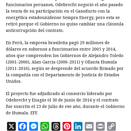
funcionarios peruanos, Odebrecht negoció el año pasado
la venta de su participación en el Gasoducto con la
energética estadounidense Sempra Energy, pero esta se
retiró porque el Gobierno no quiso cambiar una cláusula
anticorrupción del contrato.
En Perú, la empresa brasileña pagó 29 millones de
dólares en sobornos a funcionarios entre 2005 y 2014,
años que comprenden los Gobiernos de Alejandro Toledo
(2001-2006), Alan García (2006-2011) y Ollanta Humala
(2011-2016), según se desprende del acuerdo firmado por
la compañía con el Departamento de Justicia de Estados
Unidos.
El proyecto fue adjudicado al consorcio liderado por
Odebrecht y Enagás el 30 de junio de 2014 y el contrato
fue suscrito el 23 de julio de ese año, durante el Gobierno
de Humala. EFE
X
F
M
W
T
P
L
E
P
C