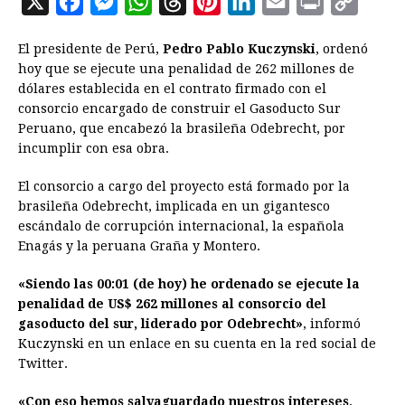
X
F
M
W
T
P
L
E
P
C
a
e
h
h
i
i
m
r
o
El presidente de Perú,
Pedro Pablo Kuczynski
, ordenó
c
s
a
r
n
n
a
i
p
hoy que se ejecute una penalidad de 262 millones de
e
s
t
e
t
k
i
n
y
dólares establecida en el contrato firmado con el
consorcio encargado de construir el Gasoducto Sur
b
e
s
a
e
e
l
t
L
Peruano, que encabezó la brasileña Odebrecht, por
o
n
A
d
r
d
i
incumplir con esa obra.
o
g
p
s
e
I
n
El consorcio a cargo del proyecto está formado por la
k
e
p
s
n
k
brasileña Odebrecht, implicada en un gigantesco
r
t
escándalo de corrupción internacional, la española
Enagás y la peruana Graña y Montero.
«Siendo las 00:01 (de hoy) he ordenado se ejecute la
penalidad de US$ 262 millones al consorcio del
gasoducto del sur, liderado por Odebrecht»
, informó
Kuczynski en un enlace en su cuenta en la red social de
Twitter.
«Con eso hemos salvaguardado nuestros intereses,