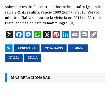
Sobre cuatro duelos entre ambos países,
Italia
igualó la
serie 2-2.
Argentina
venció 1983 (Roma) y 2016 (Pesaro),
mientras
Italia
se apuntó la victoria en 2014 en Mar del
Plata, además de este flamante logro. (D).
X
F
M
W
T
P
L
E
P
C
a
e
h
h
i
i
m
r
o
ARGENTINA
c
s
a
COPA DAVIS
r
n
n
FOGNINI
a
i
p
e
s
t
e
t
k
i
n
y
ITALIA
PELLA
b
e
s
a
e
e
l
t
L
o
n
A
d
r
d
i
MÁS RELACIONADAS
o
g
p
s
e
I
n
k
e
p
s
n
k
r
t