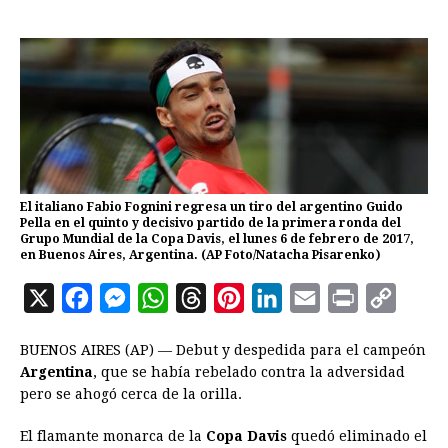
El italiano Fabio Fognini regresa un tiro del argentino Guido
Pella en el quinto y decisivo partido de la primera ronda del
Grupo Mundial de la Copa Davis, el lunes 6 de febrero de 2017,
en Buenos Aires, Argentina. (AP Foto/Natacha Pisarenko)
X
F
M
W
T
P
L
E
P
C
a
e
h
h
i
i
m
r
o
BUENOS AIRES (AP) — Debut y despedida para el campeón
c
s
a
r
n
n
a
i
p
Argentina
, que se había rebelado contra la adversidad
e
s
t
e
t
k
i
n
y
pero se ahogó cerca de la orilla.
b
e
s
a
e
e
l
t
L
El flamante monarca de la
Copa Davis
quedó eliminado el
o
n
A
d
r
d
i