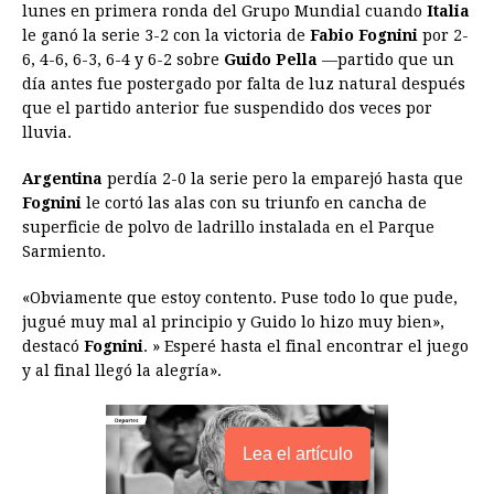
lunes en primera ronda del Grupo Mundial cuando
Italia
o
g
p
s
e
I
n
le ganó la serie 3-2 con la victoria de
Fabio Fognini
por 2-
6, 4-6, 6-3, 6-4 y 6-2 sobre
Guido Pella
—partido que un
k
e
p
s
n
k
día antes fue postergado por falta de luz natural después
r
t
que el partido anterior fue suspendido dos veces por
lluvia.
Argentina
perdía 2-0 la serie pero la emparejó hasta que
Fognini
le cortó las alas con su triunfo en cancha de
superficie de polvo de ladrillo instalada en el Parque
Sarmiento.
«Obviamente que estoy contento. Puse todo lo que pude,
jugué muy mal al principio y Guido lo hizo muy bien»,
destacó
Fognini
. » Esperé hasta el final encontrar el juego
y al final llegó la alegría».
Lea el artículo