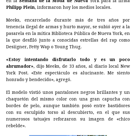
en la
Semana de la Moda de Nueva
York para la firma
Philipp Plein
b
, informaron hoy los medios locales.
e
s
a
e
e
l
t
L
o
n
A
d
r
d
i
Meeks, encarcelado durante más de tres años por
o
g
p
s
e
I
n
tenencia ilegal de armas y hurto mayor, se subió ayer a la
pasarela en la mítica Biblioteca Pública de Nueva York, en
k
e
p
s
n
k
la que desfiló junto a conocidas estrellas del rap como
r
t
Desiigner, Fetty Wap o Young Thug.
«Estoy intentando disfrutarlo todo y es un poco
abrumador»
, dijo Meeks, de 33 años, al diario local New
York Post. «Este espectáculo es alucinante. Me siento
honrado y bendecido», agregó.
El modelo vistió unos pantalones negros brillantes y un
chaquetón del mismo color con una gran capucha con
bordes de pelo, aunque también posó entre bastidores
con su esculpido torso al descubierto, en el que sus
numerosos tatuajes reforzaron su imagen de «chico
rebelde».