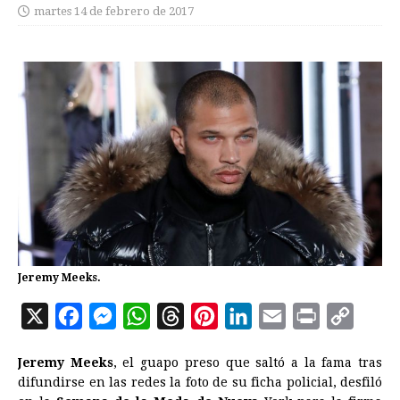
martes 14 de febrero de 2017
Jeremy Meeks.
X
F
M
W
T
P
L
E
P
C
a
e
h
h
i
i
m
r
o
Jeremy Meeks
, el guapo preso que saltó a la fama tras
c
s
a
r
n
n
a
i
p
difundirse en las redes la foto de su ficha policial, desfiló
e
s
t
e
t
k
i
n
y