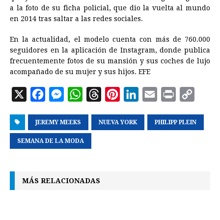
a la foto de su ficha policial, que dio la vuelta al mundo
en 2014 tras saltar a las redes sociales.
En la actualidad, el modelo cuenta con más de 760.000
seguidores en la aplicación de Instagram, donde publica
frecuentemente fotos de su mansión y sus coches de lujo
acompañado de su mujer y sus hijos. EFE
X
F
M
W
T
P
L
E
P
C
a
e
h
h
i
i
m
r
o
JEREMY MEEKS
c
s
a
NUEVA YORK
r
n
n
PHILIPP PLEIN
a
i
p
e
s
t
e
t
k
i
n
y
SEMANA DE LA MODA
b
e
s
a
e
e
l
t
L
o
n
A
d
r
d
i
MÁS RELACIONADAS
o
g
p
s
e
I
n
k
e
p
s
n
k
r
t