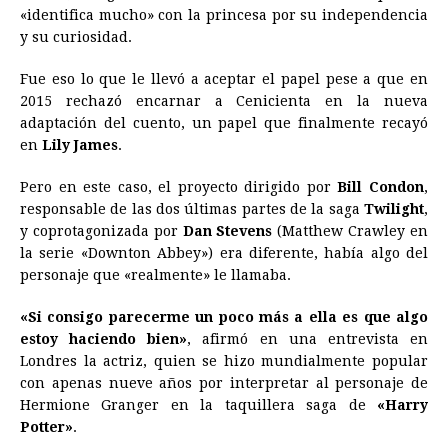
«identifica mucho» con la princesa por su independencia
b
e
s
a
e
e
l
t
L
y su curiosidad.
o
n
A
d
r
d
i
o
g
p
s
e
I
n
Fue eso lo que le llevó a aceptar el papel pese a que en
2015 rechazó encarnar a Cenicienta en la nueva
k
e
p
s
n
k
adaptación del cuento, un papel que finalmente recayó
r
t
en
Lily James
.
Pero en este caso, el proyecto dirigido por
Bill Condon
,
responsable de las dos últimas partes de la saga
Twilight
,
y coprotagonizada por
Dan Stevens
(Matthew Crawley en
la serie «Downton Abbey») era diferente, había algo del
personaje que «realmente» le llamaba.
«Si consigo parecerme un poco más a ella es que algo
estoy haciendo bien»
, afirmó en una entrevista en
Londres la actriz, quien se hizo mundialmente popular
con apenas nueve años por interpretar al personaje de
Hermione Granger en la taquillera saga de
«Harry
Potter»
.