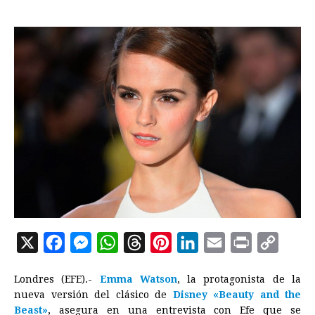
X
F
M
W
T
P
L
E
P
C
a
e
h
h
i
i
m
r
o
Londres (EFE).-
Emma Watson
, la protagonista de la
c
s
a
r
n
n
a
i
p
nueva versión del clásico de
Disney
«Beauty and the
e
s
t
e
t
k
i
n
y
Beast»
, asegura en una entrevista con Efe que se