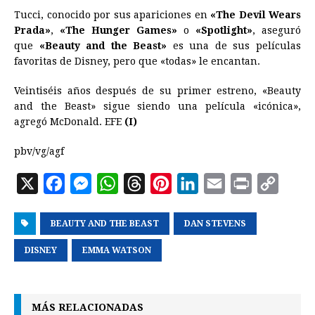
Tucci, conocido por sus apariciones en
«The Devil Wears
Prada»
,
«The Hunger Games»
o
«Spotlight»
, aseguró
que
«Beauty and the Beast»
es una de sus películas
favoritas de Disney, pero que «todas» le encantan.
Veintiséis años después de su primer estreno, «Beauty
and the Beast» sigue siendo una película «icónica»,
agregó McDonald. EFE
(I)
pbv/vg/agf
X
F
M
W
T
P
L
E
P
C
a
e
h
h
i
i
m
r
o
BEAUTY AND THE BEAST
c
s
a
r
n
DAN STEVENS
n
a
i
p
e
s
t
e
t
k
i
n
y
DISNEY
EMMA WATSON
b
e
s
a
e
e
l
t
L
o
n
A
d
r
d
i
MÁS RELACIONADAS
o
g
p
s
e
I
n