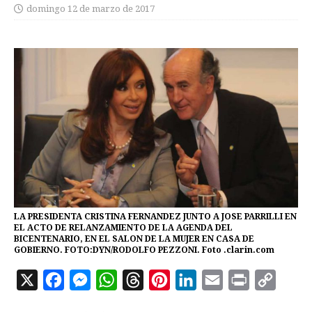
domingo 12 de marzo de 2017
LA PRESIDENTA CRISTINA FERNANDEZ JUNTO A JOSE PARRILLI EN
EL ACTO DE RELANZAMIENTO DE LA AGENDA DEL
BICENTENARIO, EN EL SALON DE LA MUJER EN CASA DE
GOBIERNO. FOTO:DYN/RODOLFO PEZZONI. Foto .clarin.com
X
F
M
W
T
P
L
E
P
C
a
e
h
h
i
i
m
r
o