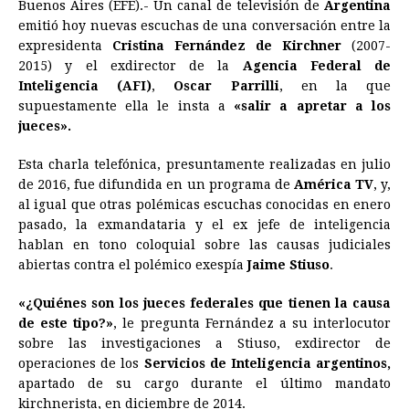
Buenos Aires (EFE).- Un canal de televisión de
Argentina
c
s
a
r
n
n
a
i
p
emitió hoy nuevas escuchas de una conversación entre la
e
s
t
e
t
k
i
n
y
expresidenta
Cristina Fernández
de Kirchner
(2007-
2015) y el exdirector de la
b
e
s
a
e
Agencia Federal de
e
l
t
L
Inteligencia (AFI)
,
Oscar Parrilli
, en la que
o
n
A
d
r
d
i
supuestamente ella le insta a
«salir a apretar a los
o
g
p
s
e
I
n
jueces».
k
e
p
s
n
k
Esta charla telefónica, presuntamente realizadas en julio
r
t
de 2016, fue difundida en un programa de
América TV
, y,
al igual que otras polémicas escuchas conocidas en enero
pasado, la exmandataria y el ex jefe de inteligencia
hablan en tono coloquial sobre las causas judiciales
abiertas contra el polémico exespía
Jaime Stiuso
.
«¿Quiénes son los jueces federales que tienen la causa
de este tipo?»
, le pregunta Fernández a su interlocutor
sobre las investigaciones a Stiuso, exdirector de
operaciones de los
Servicios de Inteligencia argentinos,
apartado de su cargo durante el último mandato
kirchnerista, en diciembre de 2014.