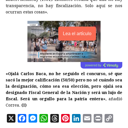
transparencia, no hay fiscalización. Solo aquí se nos
ocurran estas cosas».
Lea el artículo
powered by
«Ojalá Carlos Baca, no he seguido el concurso, sé que
sacó la mejor calificación (50/50) pero no sé cuándo sea
la designación, cómo sea esa elección, pero ojalá sea
designado Fiscal General de la Nación y será un lujo de
fiscal. Será un orgullo para la patria entera»
, añadió
Correa.
(I)
X
F
M
W
T
P
L
E
P
C
a
e
h
h
i
i
m
r
o