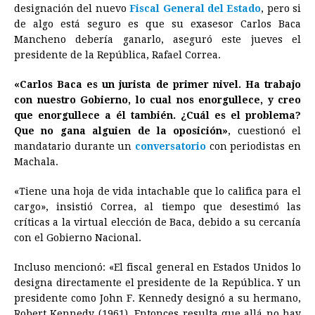
designación del nuevo
Fiscal General del Estado
, pero si
e
s
t
e
t
k
i
n
y
de algo está seguro es que su exasesor Carlos Baca
Mancheno debería ganarlo, aseguró este jueves el
b
e
s
a
e
e
l
t
L
presidente de la República, Rafael Correa.
o
n
A
d
r
d
i
o
g
p
s
e
I
n
«Carlos Baca es un jurista de primer nivel. Ha trabajo
con nuestro Gobierno, lo cual nos enorgullece, y creo
k
e
p
s
n
k
que enorgullece a él también. ¿Cuál es el problema?
r
t
Que no gana alguien de la oposición»
, cuestionó el
mandatario durante un
conversatorio
con periodistas en
Machala.
«Tiene una hoja de vida intachable que lo califica para el
cargo», insistió Correa, al tiempo que desestimó las
críticas a la virtual elección de Baca, debido a su cercanía
con el Gobierno Nacional.
Incluso mencionó: «El fiscal general en Estados Unidos lo
designa directamente el presidente de la República. Y un
presidente como John F. Kennedy designó a su hermano,
Robert Kennedy (1961). Entonces resulta que allá no hay