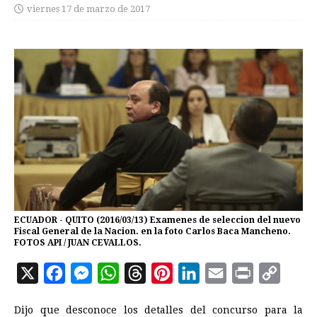
viernes 17 de marzo de 2017
ECUADOR - QUITO (2016/03/13) Examenes de seleccion del nuevo
Fiscal General de la Nacion. en la foto Carlos Baca Mancheno.
FOTOS API / JUAN CEVALLOS.
X
F
M
W
T
P
L
E
P
C
a
e
h
h
i
i
m
r
o
Dijo que desconoce los detalles del concurso para la
c
s
a
r
n
n
a
i
p