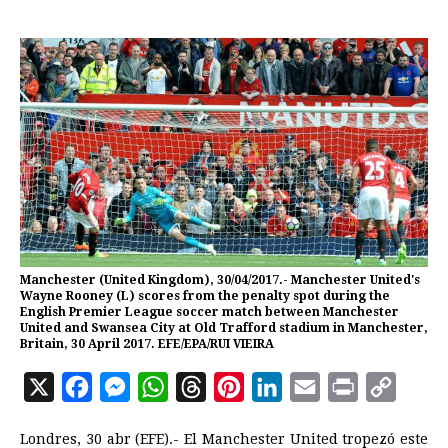
Manchester (United Kingdom), 30/04/2017.- Manchester United's
Wayne Rooney (L) scores from the penalty spot during the
English Premier League soccer match between Manchester
United and Swansea City at Old Trafford stadium in Manchester,
Britain, 30 April 2017. EFE/EPA/RUI VIEIRA
X
F
M
W
T
P
L
E
P
C
a
e
h
h
i
i
m
r
o
Londres, 30 abr (EFE).- El Manchester United tropezó este
c
s
a
r
n
n
a
i
p