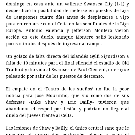
domingo en casa ante un valiente Swansea City (1-1) y
e
s
t
e
t
k
i
n
y
desperdició la posibilidad de meterse en puestos de Liga
de Campeones cuatro días antes de desplazarse a Vigo
b
e
s
a
e
e
l
t
L
para enfrentarse con el Celta en las semifinales de la Liga
o
n
A
d
r
d
i
Europa. Antonio Valencia y Jefferson Montero vieron
o
g
p
s
e
I
n
acción en este duelo, aunque Montero salió lesionado
pocos minutos después de ingresar al campo.
k
e
p
s
n
k
r
t
Un golazo de falta directa del islandés Gylfi Sigurdsson a
falta de 10 minutos para el final silenció el estadio de Old
Trafford y dio vida al Swansea de Paul Clement, que sigue
peleando por salir de los puestos de descenso.
El empate en el ‘Teatro de los sueños’ no fue la peor
noticia para José Mourinho, que vio como dos de sus
defensas -Luke Shaw y Eric Bailly- tuvieron que
abandonar el césped por lesión y podrían no llegar al
duelo del jueves frente al Celta.
Las lesiones de Shaw y Bailly, el único central sano que le
quedaba al preparador portugués, elevan a ocho el