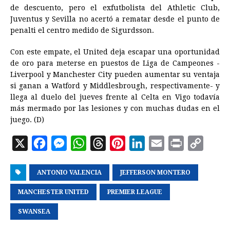
de descuento, pero el exfutbolista del Athletic Club,
Juventus y Sevilla no acertó a rematar desde el punto de
penalti el centro medido de Sigurdsson.
Con este empate, el United deja escapar una oportunidad
de oro para meterse en puestos de Liga de Campeones -
Liverpool y Manchester City pueden aumentar su ventaja
si ganan a Watford y Middlesbrough, respectivamente- y
llega al duelo del jueves frente al Celta en Vigo todavía
más mermado por las lesiones y con muchas dudas en el
juego. (D)
X
F
M
W
T
P
L
E
P
C
a
e
h
h
i
i
m
r
o
ANTONIO VALENCIA
c
s
a
r
JEFFERSON MONTERO
n
n
a
i
p
e
s
t
e
t
k
i
n
y
MANCHESTER UNITED
PREMIER LEAGUE
b
e
s
a
e
e
l
t
L
SWANSEA
o
n
A
d
r
d
i