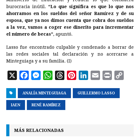
burocracia inútil.
“Lo que significa es que lo que nos
ahorramos en los sueldos del señor Ramírez y de su
esposa, que ya nos dimos cuenta que cobra dos sueldos
a la vez, vamos a coger ese dinerito para incrementar
el número de becas”
, apuntó.
Lasso fue encontrado culpable y condenado a borrar de
las redes sociales tal declaración y no acercarse a
Minteguiaga y a su familia. (I)
X
F
M
W
T
P
L
E
P
C
a
e
h
h
i
i
m
r
o
ANALÍA MINTEGUIAGA
c
s
a
r
n
GUILLERMO LASSO
n
a
i
p
e
s
t
e
t
k
i
n
y
IAEN
RENÉ RAMÍREZ
b
e
s
a
e
e
l
t
L
o
n
A
d
r
d
i
MÁS RELACIONADAS
o
g
p
s
e
I
n