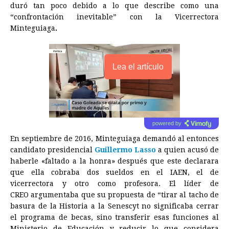
duró tan poco debido a lo que describe como una
“confrontación inevitable” con la Vicerrectora
Minteguiaga
.
Lea el artículo
powered by
En septiembre de 2016, Minteguiaga demandó al entonces
candidato presidencial
Guillermo Lasso
a quien acusó de
haberle «faltado a la honra» después que este declarara
que ella cobraba dos sueldos en el IAEN, el de
vicerrectora y otro como profesora. El líder de
CREO argumentaba que su propuesta de “tirar al tacho de
basura de la Historia a la Senescyt no significaba cerrar
el programa de becas, sino transferir esas funciones al
Ministerio de Educación y reducir lo que considera