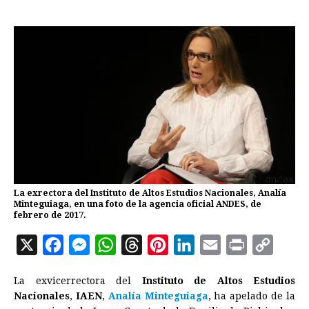
La exrectora del Instituto de Altos Estudios Nacionales, Analía
Minteguiaga, en una foto de la agencia oficial ANDES, de
febrero de 2017.
X
F
M
W
T
P
L
E
P
C
a
e
h
h
i
i
m
r
o
La exvicerrectora del
Instituto de Altos Estudios
c
s
a
r
n
n
a
i
p
Nacionales
,
IAEN
,
Analía Minteguiaga
, ha apelado de la
e
s
t
e
t
k
i
n
y