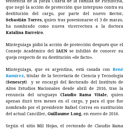
sentencia de la Jueza Cuarta de la Familia de Pichincha,
que negó la acción de protección que interpuso contra su
b
e
s
a
e
e
l
t
L
destitución del cargo, por parte del nuevo Rector,
o
n
A
d
r
d
i
Sebastián Torres
, quien tras posesionarse el 3 de marzo,
o
g
p
s
e
I
n
ha nombrado como nueva vicerrectora a la doctora
Katalina Barreiro
.
k
e
p
s
n
k
r
t
Minteguiaga pidió la acción de protección después que el
Consejo Académico del
IAEN
se inhibió de conocer su
queja respecto de su destitución «de facto».
Minteguiaga, que es argentina, está casada con
René
Ramírez
, titular de la Secretaría de Ciencia y Tecnología
(
Senescyt
) y se encargó del Rectorado del Instituto de
Altos Estudios Nacionales desde abril de 2016, tras la
renuncia del uruguayo
Claudio Rama Vitale
, quien
apenas duró tres meses en el cargo, y para el que fue
nombrado por el presidente Rafael Correa en sustitución
del actual Canciller,
Guillaume Long
, en enero de 2016.
Según el sitio Mil Hojas, el rectorado de Claudio Rama