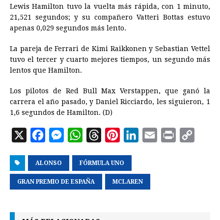
Lewis Hamilton tuvo la vuelta más rápida, con 1 minuto,
21,521 segundos; y su compañero Vatteri Bottas estuvo
apenas 0,029 segundos más lento.
La pareja de Ferrari de Kimi Raikkonen y Sebastian Vettel
tuvo el tercer y cuarto mejores tiempos, un segundo más
lentos que Hamilton.
Los pilotos de Red Bull Max Verstappen, que ganó la
carrera el año pasado, y Daniel Ricciardo, les siguieron, 1
1,6 segundos de Hamilton. (D)
X
F
M
W
T
P
L
E
P
C
a
e
h
h
i
i
m
r
o
ALONSO
c
s
FÓRMULA UNO
a
r
n
n
a
i
p
e
s
t
e
t
k
i
n
y
GRAN PREMIO DE ESPAÑA
MCLAREN
b
e
s
a
e
e
l
t
L
o
n
A
d
r
d
i