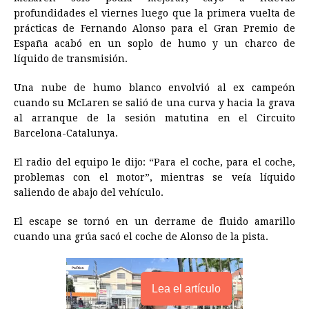
e
s
t
e
t
k
i
n
y
profundidades el viernes luego que la primera vuelta de
prácticas de Fernando Alonso para el Gran Premio de
b
e
s
a
e
e
l
t
L
España acabó en un soplo de humo y un charco de
o
n
A
d
r
d
i
líquido de transmisión.
o
g
p
s
e
I
n
Una nube de humo blanco envolvió al ex campeón
k
e
p
s
n
k
cuando su McLaren se salió de una curva y hacia la grava
r
t
al arranque de la sesión matutina en el Circuito
Barcelona-Catalunya.
El radio del equipo le dijo: “Para el coche, para el coche,
problemas con el motor”, mientras se veía líquido
saliendo de abajo del vehículo.
El escape se tornó en un derrame de fluido amarillo
cuando una grúa sacó el coche de Alonso de la pista.
Lea el artículo