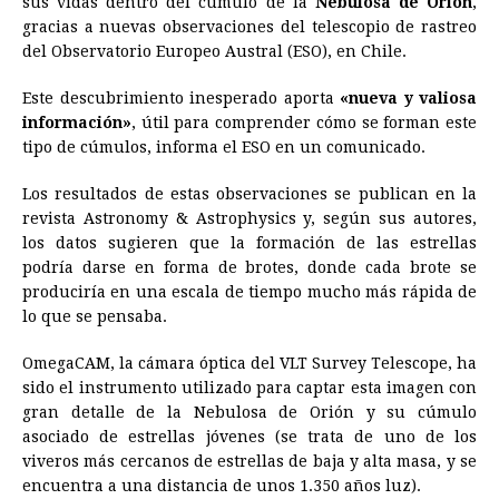
sus vidas dentro del cúmulo de la
Nebulosa de Orión
,
gracias a nuevas observaciones del telescopio de rastreo
b
e
s
a
e
e
l
t
L
del Observatorio Europeo Austral (ESO), en Chile.
o
n
A
d
r
d
i
o
g
p
s
e
I
n
Este descubrimiento inesperado aporta
«nueva y valiosa
información»
, útil para comprender cómo se forman este
k
e
p
s
n
k
tipo de cúmulos, informa el ESO en un comunicado.
r
t
Los resultados de estas observaciones se publican en la
revista Astronomy & Astrophysics y, según sus autores,
los datos sugieren que la formación de las estrellas
podría darse en forma de brotes, donde cada brote se
produciría en una escala de tiempo mucho más rápida de
lo que se pensaba.
OmegaCAM, la cámara óptica del VLT Survey Telescope, ha
sido el instrumento utilizado para captar esta imagen con
gran detalle de la Nebulosa de Orión y su cúmulo
asociado de estrellas jóvenes (se trata de uno de los
viveros más cercanos de estrellas de baja y alta masa, y se
encuentra a una distancia de unos 1.350 años luz).